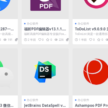
办公软件
办公软件
.2287一款
福昕PDF编辑器v13.1.1.2
ToDoList v9.0.9.
级文本编
2432 专业PDF编辑软件绿
待办事项列表中文绿
是一款高级文
福昕高级PDF编辑器专业版(Foxit
ToDoList 则是一款通用
色便携版
下载
方版软件作为
PDF Editor Pro中文版,原名...
的任务管理工具即不专注
0
191
0
2 年前
0
0
226
0
1 年前
0
0
的行业或领域，...
办公软件
办公软件
.13 微信PC
JetBrains DataSpell v2
Ashampoo PDF Pro