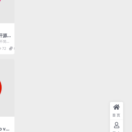
0 开源
色版
但不简单
于特定
72
0
首页
 v4.