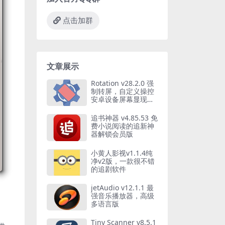
点击加群
文章展示
Rotation v28.2.0 强
制转屏，自定义操控
安卓设备屏幕显现方
向，解锁付费版
追书神器 v4.85.53 免
费小说阅读的追新神
器解锁会员版
小黄人影视v1.1.4纯
净v2版，一款很不错
的追剧软件
jetAudio v12.1.1 最
强音乐播放器，高级
多语言版
Tiny Scanner v8.5.1