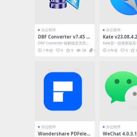
办公软件
办公软件
DBF Converter v7.45 D
Kate v23.08.4
BF文件转换工具便携版
最新版是一款高
DBF Converter 破解版是无忧软
Kate是一款最新版
辑器
件网为大家搜集分享的一款专业
本编辑器，Kate官
1 年前
0
0
38
0
3 年前
0
好用的 D...
一个KDE应用程...
办公软件
办公软件
Wondershare PDFelem
WeChat 4.0.3