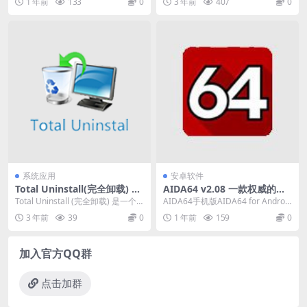
1 年前
133
0
3 年前
407
0
快速清理...
动触摸屏幕上的特定...
系统应用
安卓软件
Total Uninstall(完全卸载) v
AIDA64 v2.08 一款权威的安
7.6.0.669 x64中文绿色版
卓系统硬件检测工具中文解锁
Total Uninstall (完全卸载) 是一个
AIDA64手机版AIDA64 for Android
内购去广告版
十分实用的软件安装监视器和卸...
是一款权威的安卓系统硬件检...
3 年前
39
0
1 年前
159
0
加入官方QQ群
点击加群