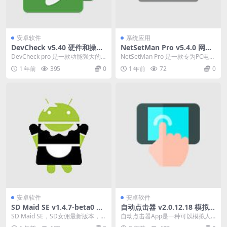
安卓软件
系统应用
DevCheck v5.40 硬件和操作
NetSetMan Pro v5.4.0 网络
系统信息检测查看软件，解锁
切换工具激活版下载
DevCheck pro 是一款功能强大的
NetSetMan Pro 是一款专为PC电脑
专业版
手机硬件和操作系统信息检测查看
打造的网络设置管理工具，支持Wi
1 年前
395
0
1 年前
72
0
软件，提...
n...
安卓软件
安卓软件
SD Maid SE v1.4.7-beta0 快
自动点击器 v2.0.12.18 模拟人
速清理系统，高级版
工点击操作的应用程序，去广
SD Maid SE，SD女佣最新版本，为
自动点击器App是一种可以模拟人
告纯净版
用户带来更专业的系统清理服务，
工点击操作的应用程序。它通过自