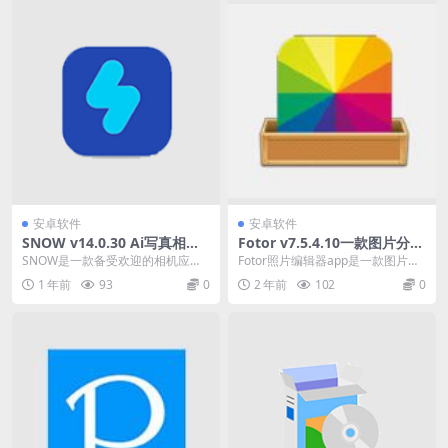
安卓软件
安卓软件
SNOW v14.0.30 Ai写真相机
Fotor v7.5.4.10一款图片分享
解锁VIP会员版
平台
SNOW是一款备受欢迎的相机应
Fotor照片编辑器app是一款图片分
用，拥有全球超过2亿用户。它不仅
享平台，我们可以将自己的摄影美
1 年前
93
0
2 年前
102
0
提供了丰富的美颜特...
照分享到这里...