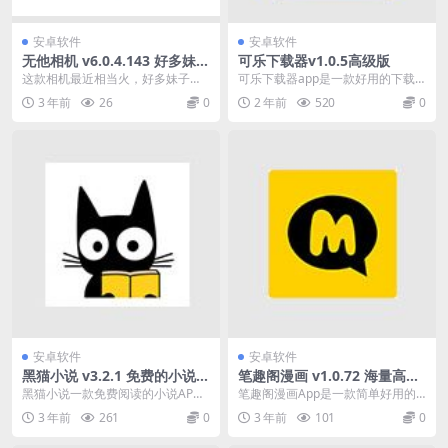
安卓软件
安卓软件
无他相机 v6.0.4.143 好多妹子
可乐下载器v1.0.5高级版
都在用的相机软件，解锁高级
这款相机最近相当火，好多妹子都
可乐下载器app是一款好用的下载
版
在用，此版本为谷歌市场版，欢迎
工具，用户通过软件可以轻松实现
3 年前
26
0
2 年前
520
0
各位机友下载。无他a...
多种文件的下载，而...
安卓软件
安卓软件
黑猫小说 v3.2.1 免费的小说阅
笔趣阁漫画 v1.0.72 海量高清
读软件，无广告
的漫画资源免费看，去广告绿
黑猫小说一款免费阅读的小说AP
笔趣阁漫画App是一款简单好用的
化版
P。各种种类书籍应有尽有，可看可
漫画阅读软件，拥有海量高清的漫
3 年前
261
0
3 年前
101
0
听，各类热门小说免...
画资源，笔趣阁漫画...