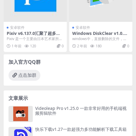
安卓软件
安卓软件
Pixiv v6.137.0汇聚了超多二
Windows DiskClear v1.0.2
次元原创及同人绘画作品投稿
数据彻底删除工具
Pixiv 是一个主要由日本艺术家所组
windows中，直接删除的文件，有
的平台
成的虚拟社群应用，主体为 pixiv 插
可能被第三方的软件恢复，就算用
1 年前
120
0
2 年前
180
0
画...
shift+...
加入官方QQ群
点击加群
文章展示
Videoleap Pro v1.25.0 一款非常好用的手机端视
频剪辑软件
快乐下载v1.27一款超强力多功能解析下载工具箱