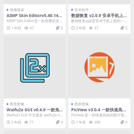
视频媒体
安卓软件
AIMP Skin Editorv5.40.141
数据恢复 v2.0.9 安卓手机上面
0 AIMP皮肤编辑器中文绿色
的一款数据恢复软件
AIMP Skin Editor是一款免费的皮肤
数据恢复app是安卓手机上面的一
版下载
编辑器，专门用于为AIMP音乐播...
款数据恢复软件，可以通过软件来
1 年前
47
0
2 年前
37
0
恢复曾经删除的文件...
图形图像
图形图像
Waifu2x GUI v0.4.9 一款免
PicView v3.0.4 一款快速高效
费图形用户界面（GUI）工具
的图片查看器绿色版
Waifu2x GUI 中文版是 waifu2x-nc
PicView 是一款快速高效的图片查
绿色汉化版
nn-vulkan 的一款...
看器，配备干净简洁的用户界面，
2 年前
71
0
1 年前
209
0
不需要时可以...