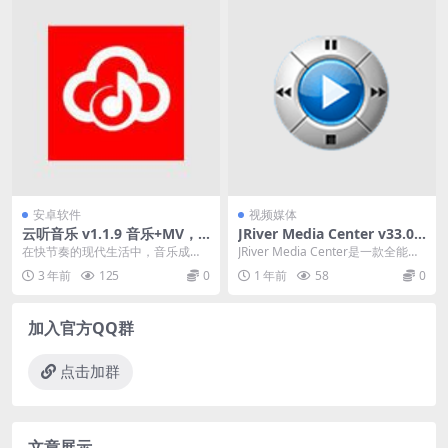
安卓软件
视频媒体
云听音乐 v1.1.9 音乐+MV，
JRiver Media Center v33.0.7
资源多且免费无广告，支持M
2 一款全能的多媒体播放器
在快节奏的现代生活中，音乐成为
JRiver Media Center是一款全能的
V
大家放松心灵、享受生活的重要方
多媒体播放器，可以播放音乐、
3 年前
125
0
1 年前
58
0
式之一。无论是放松身...
视...
加入官方QQ群
点击加群
文章展示