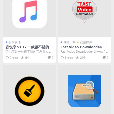
安卓软件
网络工具
视频媒体
音悦享 v1.17 一款很不错的音
Fast Video Downloader(在
乐播放软件
线视频下载) v4.0.0.73 中文破
音悦享是一款很不错的音乐播放软
Fast Video Downloader 是一款在
解便携式版
件。该软件中涵盖了各种音乐，无
线视频下载软件。该软件提供了...
2 年前
64
0
1 年前
296
0
论是快节奏的还是慢节...