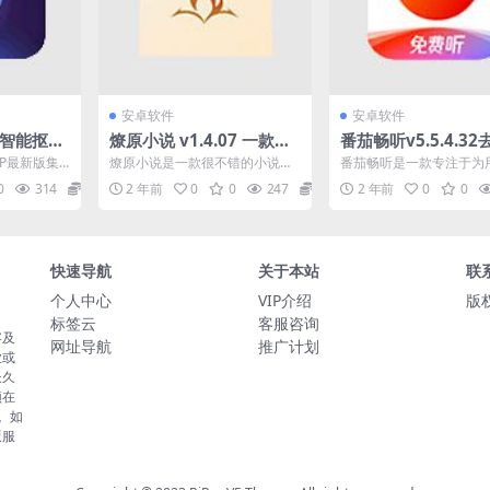
安卓软件
安卓软件
.0 智能抠图
燎原小说 v1.4.07 一款很
番茄畅听v5.5.4.3
不错的小说阅读软件去广
解锁会员版
PP最新版集
燎原小说是一款很不错的小说阅
番茄畅听是一款专注于为
告纯净版
技术，提供
读软件。该软件中汇聚了超多精
供高品质音频内容的应用
0
314
0
2 年前
0
0
247
0
2 年前
0
0
..
彩好看的小说，你可以根据...
它汇集了海量的有声书、音.
快速导航
关于本站
联
个人中心
VIP介绍
版权
标签云
客服咨询
容及
网址导航
推广计划
业或
长久
须在
。如
版服