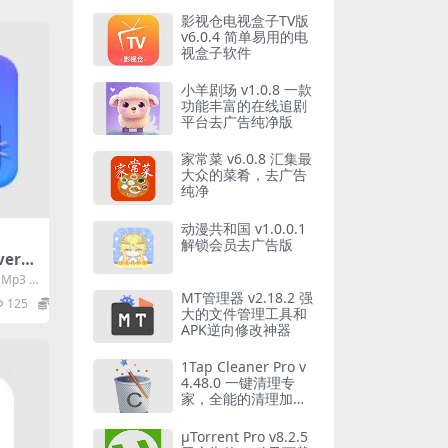
影视仓电视盒子TV版
v6.0.4 简单易用的电
视盒子软件
小羊剧场 v1.0.8 一款
功能丰富的在线追剧
平台去广告纯净版
家常菜 v6.0.8 汇集最
大众的菜肴，去广告
纯净
动漫共和国 v1.0.0.1
解锁会员去广告版
verte
音频转
Mp3 C
音频...
MT管理器 v2.18.2 强
125
0
大的文件管理工具和
APK逆向修改神器
1Tap Cleaner Pro v
4.48.0 一键清理专
家，全能的清理加速
工具
μTorrent Pro v8.2.5