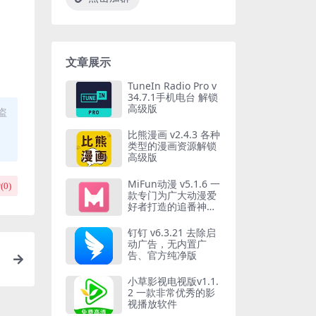
文章展示
TuneIn Radio Pro v
34.7.1手机电台 解锁
高级版
盗
比熊漫画 v2.4.3 各种
类型的漫画资源解锁
高级版
MiFun动漫 v5.1.6 一
(
0
)
款专门为广大动漫爱
好者打造的追番神器
去广告纯净版
钉钉 v6.3.21 去除启
动广告，无内置广
告、官方纯净版
小草影视电视版v1.1.
2 一款非常优秀的影
视播放软件