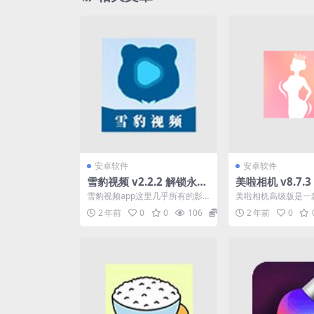
安卓软件
安卓软件
雪豹视频 v2.2.2 解锁永久
美啦相机 v8.7.
会员版
的手机美颜相机
雪豹视频app这里几乎所有的影
美啦相机高级版是一
片都能直接看的，不需要你像其
机美颜相机，这里能
2 年前
0
0
106
0
2 年前
0
他的平台去花钱开会员。...
供各种专业的相机功能，