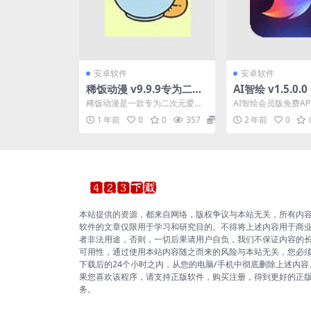
安卓软件
安卓软件
稀饭动漫 v9.9.9专为二次
AI智绘 v1.5.0
元爱好者打造的追番工
等实用工具
稀饭动漫是一款专为二次元爱好
AI智绘会员版免费A
具，去广告纯净版
者打造的动漫播放器。该软件中
成了强大的人工智能
1 年前
0
0
357
0
2 年前
0
汇聚了超多精彩好看的动漫...
了多样化的功能，包括.
本站提供的资源，都来自网络，版权争议与本站无关，所有内
软件的文章仅限用于学习和研究目的。不得将上述内容用于商
者非法用途，否则，一切后果请用户自负，我们不保证内容的
可用性，通过使用本站内容随之而来的风险与本站无关，您必
下载后的24个小时之内，从您的电脑/手机中彻底删除上述内容
果您喜欢该程序，请支持正版软件，购买注册，得到更好的正
务。