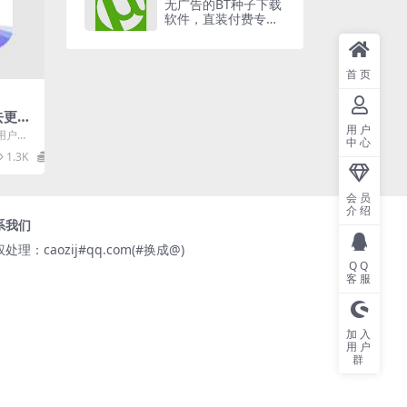
无广告的BT种子下载
软件，直装付费专业
汉化版
首页
2去更新
用户
用户提
中心
程序。
1.3K
0
..
会员
介绍
系我们
处理：caozij#qq.com(#换成@)
QQ
客服
加入
用户
群