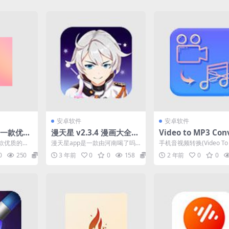
安卓软件
安卓软件
3 一款优质
漫天星 v2.3.4 漫画大全阅
Video to MP3 Con
读软件
r v3.0.0.215视频
款优质的手
漫天星app是一款由河南喝了吗
手机音视频转换(Video To 
换器
够为用户提
网络科技有限公司开发的漫画大
onverter)支持多种格式的
0
250
0
3 年前
0
0
158
0
2 年前
0
0
还...
全阅读软件，软件内收录...