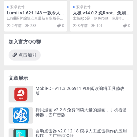
安卓软件
安卓软件
Lumii v1.621.148 一款令人
太极 v14.0.2 免Root、免刷
惊艳的照片编辑器
机、免解锁使用Xposed框架
Lumii图片编辑安卓最新专业版是一
太极app是一款免root、免刷机、免
款令人惊艳的照片编辑器，以其简
解锁使用Xposed模块的应用程序。
2 年前
238
0
3 年前
191
0
洁易用和丰富的...
使用这...
加入官方QQ群
点击加群
文章展示
MobiPDF v11.3.266911 PDF阅读编辑工具修改
版
拷贝漫画 v2.2.6 免费阅读大量的漫画，手机看番
神器，去广告版
自动点击器 v2.0.12.18 模拟人工点击操作的应用
程序，去广告纯净版