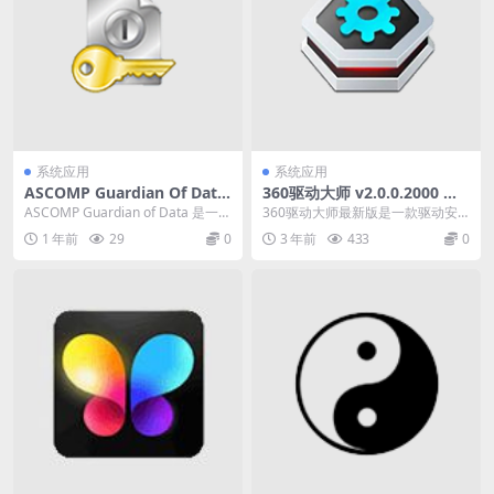
系统应用
系统应用
ASCOMP Guardian Of Data
360驱动大师 v2.0.0.2000 驱
v3.007 数据保护备份软件便携
动安装更新软件，绿色单文件
ASCOMP Guardian of Data 是一款
360驱动大师最新版是一款驱动安
版
纯净版
专业的数据保护和备份软件，...
装更新软件,拥有百万级的驱动库,驱
1 年前
29
0
3 年前
433
0
动安装和升级一...