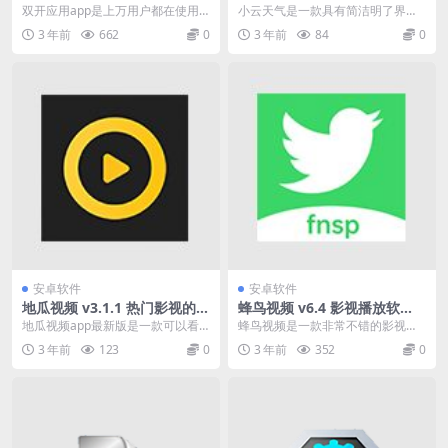
戏无限多开，解锁会员版
用，自带黄历、万年历，解锁
双开应用app是上万用户都在使用
小云天气是一款具有简洁明了界面
高级版
的多开软件，支持应用、游戏无限
的天气预报应用，它占用内存小，
3 年前
662
0
3 年前
84
0
多开，使用稳定流畅...
启动迅速，同时提供精...
安卓软件
安卓软件
地瓜视频 v3.1.1 热门影视的资
蜂鸟视频 v6.4 影视播放软
源软件，软件拥有丰富的资源
件，去广告纯净版
地瓜视频app最新版是一款可以看
蜂鸟视频是一款非常不错的影视播
类型
热门影视的资源软件，软件拥有丰
放软件。用户想看的电视剧、电
3 年前
123
0
3 年前
352
0
富的资源类型，第一...
影、综艺、动漫等影视资...