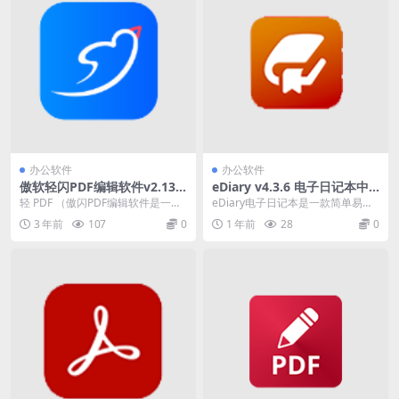
办公软件
办公软件
傲软轻闪PDF编辑软件v2.13.
eDiary v4.3.6 电子日记本中
0.4 一款操作简单的全能PDF
文绿色版下载
轻 PDF （傲闪PDF编辑软件是一款
eDiary电子日记本是一款简单易用
转换器
操作简单的全能PDF转换器，轻将P
的电子日记软件，可以帮助用户记
3 年前
107
0
1 年前
28
0
DF转换...
录生活中的点滴...