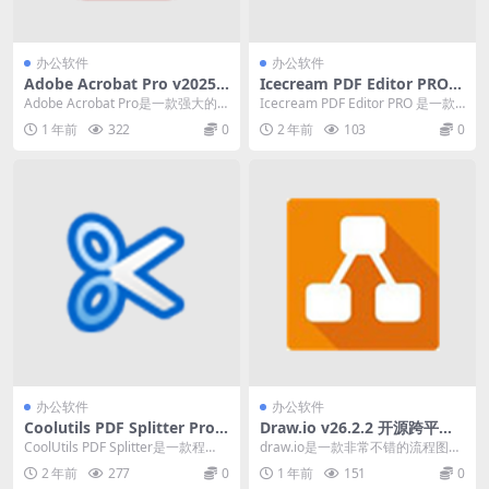
办公软件
办公软件
Adobe Acrobat Pro v2025.0
Icecream PDF Editor PRO(P
01.20467 一款强大的PDF编
DF编辑软件)v3.28 中文破解
Adobe Acrobat Pro是一款强大的P
Icecream PDF Editor PRO 是一款
辑和管理软件
便携式版
DF编辑和管理软件。它可以让您
真正简单地编辑 PDF 文...
1 年前
322
0
2 年前
103
0
创...
办公软件
办公软件
Coolutils PDF Splitter Pro
Draw.io v26.2.2 开源跨平台
(PDF分割）v5.2.0.100 中文破
流程图绘制软件
CoolUtils PDF Splitter是一款程
draw.io是一款非常不错的流程图绘
解便携式版
序，您可以使用它从 PDF ...
制软件，支持各种各样的流程图绘
2 年前
277
0
1 年前
151
0
制，基本上能...