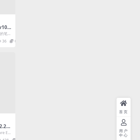
10.1
版下载
大的笔记
够帮助
36
0
首页
2.204
用户
活中
e Edr
中心
协作思维