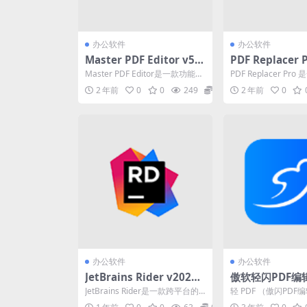
办公软件
办公软件
Master PDF Editor v5.
PDF Replacer 
9.89 一款功能强大的PDF
文本替换) v1.8.
Master PDF Editor是一款功能强
PDF Replacer Pr
编辑器和阅读器
解版
大的PDF编辑器和阅读器。它提
本替换软件。使用该
2 年前
0
0
249
0
2 年前
0
供了...
轻松...
办公软件
办公软件
JetBrains Rider v2024.
傲软轻闪PDF编辑
3.7 .NET集成开发环境直
13.0.4 一款操
JetBrains Rider是一款跨平台的.
轻 PDF （傲闪PD
装激活版
能PDF转换器
NET集成开发环境，具有快速、
款操作简单的全能PD