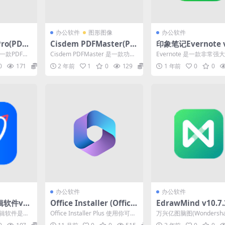
办公软件
图形图像
办公软件
Pro(PDF
Cisdem PDFMaster(PD
印象笔记Evernote v
9 中文破
F编辑) v2.6.0 破解版
29.2.62882 免费
o 是一款PDF文
Cisdem PDFMaster 是一款功能
Evernote 是一款非常强
软件您可以
强大的 PDF 编辑器。它提供了一
应用，适用于电脑端，能
0
171
0
2 年前
1
0
129
0
1 年前
0
0
系...
用户跨设备捕捉...
办公软件
办公软件
软件v2.
Office Installer (Office
EdrawMind v10.7.
作简单的全
安装工具) v1.29 官方免费
万兴亿图脑图，免激
F编辑软件是一
Office Installer Plus 使用你可以
万兴亿图脑图(Wondershar
版
文绿色版
F转换器，
在 Windows 计算机...
awMind)是一款多平台