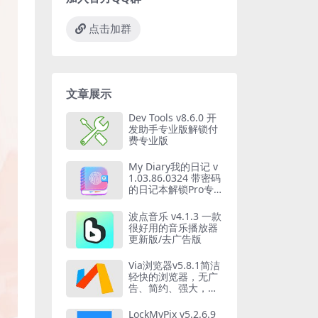
点击加群
文章展示
Dev Tools v8.6.0 开
发助手专业版解锁付
费专业版
My Diary我的日记 v
1.03.86.0324 带密码
的日记本解锁Pro专
业版
波点音乐 v4.1.3 一款
很好用的音乐播放器
更新版/去广告版
Via浏览器v5.8.1简洁
轻快的浏览器，无广
告、简约、强大，支
持调用IDM
LockMyPix v5.2.6.9