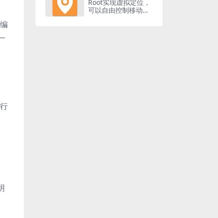
Root实现虚拟定位，
可以自由控制移动的
摇杆
；编
一
进行
明