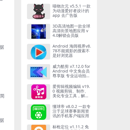
喵物次元 v5.5.1 一款
为动漫爱好者设计的
app 去广告版
3D高清地图一款全球
高清街景地图应用 v
4.0解锁会员版
Android 海阔视界v8.
据
78不能观影的搜索不
是好浏览器
威力酷剪 v7.12.0 for
Android 中文免会员
尊享版 专业运动拍摄
剪辑软件
爱剪辑视频编辑 v19.
0 视频剪辑、制作、
以简
美化专业工具，解锁
高级版
懂球帝 v8.0.2 一款专
注于足球赛事新闻资
讯的手机客户端应用
据
标枪定位 v1.11.2 免