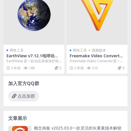
网络工具
网络工具
视频媒体
EarthView v7.12.1地球动态
Freemake Video Converter
壁纸便携版
（视频转换下载）v4.1.13.194
EarthView 是一款动态屏幕保护程
Freemake Video Converter是一款
中文破解便携式版
序，您能够查看地球、地球仪或地
免费的通用应用程序，为用户...
2 年前
168
0
2 年前
315
0
图的高清壁...
加入官方QQ群
点击加群
文章展示
概念画板 v2025.03.0一款灵活的矢量素描本解锁