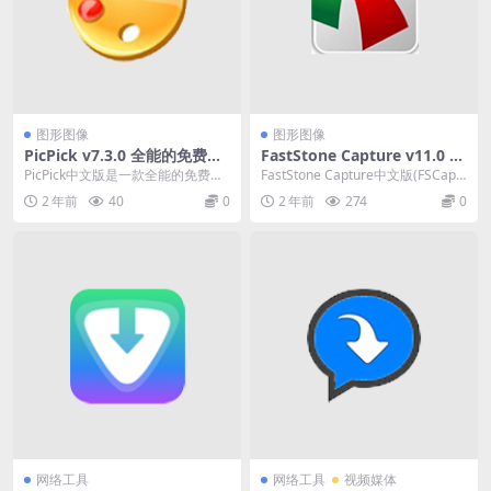
图形图像
图形图像
PicPick v7.3.0 全能的免费截
FastStone Capture v11.0 小
图工具，屏幕截图、图片编辑
巧强大的屏幕截图软件，中文
PicPick中文版是一款全能的免费截
FastStone Capture中文版(FSCapt
等，中文破解绿色版
绿色便携激活版
图工具,包含屏幕截图,图片编辑器,
ure中文版)是一款小巧强...
2 年前
40
0
2 年前
274
0
颜色选择...
网络工具
网络工具
视频媒体