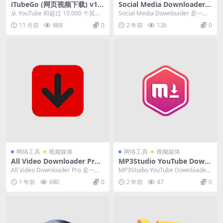
iTubeGo (网页视频下载) v10.
Social Media Downloader
8.0 中文破解便携式版
（网页视频下载）v7.3.9 英文
从 YouTube 和超过 10,000 个其他
Social Media Downloader 是一款
破解版
网站高速下载全高清/4K/8K ...
网页视频下载软件。该软件具...
11 月前
888
0
2 年前
126
0
网络工具
视频媒体
网络工具
视频媒体
All Video Downloader Pro
MP3Studio YouTube Downl
(网页视频下载) v9.8.18 破解
oader (网页视频下载) v2.0.2
All Video Downloader Pro 是一款
MP3Studio YouTube Downloader
版
7.4 中文破解版
专业的网页视频下载软件。...
这一款友好且高效的软件...
1 年前
680
0
2 年前
47
0