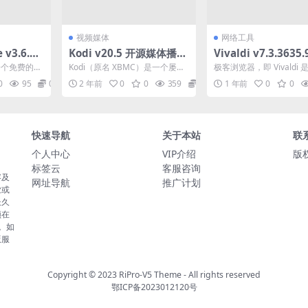
视频媒体
网络工具
v3.6.0.
Kodi v20.5 开源媒体播放
Vivaldi v7.3.3635
频转换器
器
浏览器跨平台免费浏
 是一个免费的视
Kodi（原名 XBMC）是一个屡获
极客浏览器，即 Vivaldi
ode ...
殊荣的免费和开源（GPL） 软件
美国维瓦尔第软件科技公
0
95
0
2 年前
0
0
359
0
1 年前
0
0
媒体播放器和...
谷歌 Chr...
快速导航
关于本站
联
个人中心
VIP介绍
版权
标签云
客服咨询
容及
网址导航
推广计划
业或
长久
须在
。如
版服
Copyright © 2023
RiPro-V5 Theme
- All rights reserved
鄂ICP备2023012120号