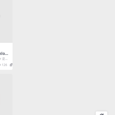
nload
7.3.
er 是一
软件
126
0