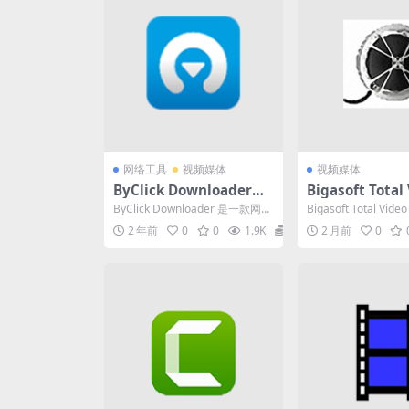
网络工具
视频媒体
视频媒体
ByClick Downloader
Bigasoft Total
(网页视频下载) v2.4.16
onverter (视
ByClick Downloader 是一款网页
Bigasoft Total Vide
中文破解便携式版
6.6.2.9498 
视频下载软件。您可以从 YouT...
是 Bigasof...
2 年前
0
0
1.9K
0
2 月前
0
式版