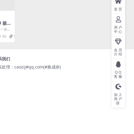
首页
.9 极客
用户
览器
 是一款由
中心
司采用
30
0
会员
介绍
系我们
处理：caozij#qq.com(#换成@)
QQ
客服
加入
用户
群