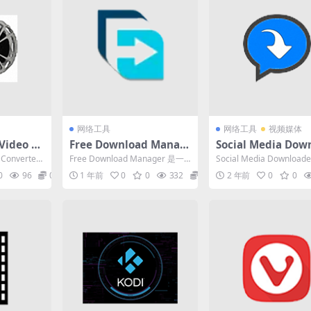
网络工具
网络工具
视频媒体
 Video C
Free Download Manag
Social Media Dow
频转换器) v
er(下载软件)v6.26.1.617
er（网页视频下载）v
o Converter
Free Download Manager 是一
Social Media Download
中文破解便携
7中文免费版
9 英文破解版
个结合了下载管理器和离线浏览
款网页视频下载软件。该
0
96
0
1 年前
0
0
332
0
2 年前
0
0
器属...
具...