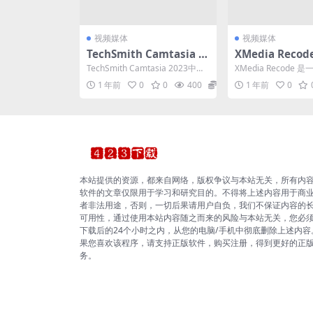
视频媒体
视频媒体
TechSmith Camtasia v
XMedia Recode 
25.0.1.8344 一款屏幕录
9 一个免费的视
TechSmith Camtasia 2023中文
XMedia Recode
像软件及视频编辑软件
破解版是一款屏幕录像软件及视
频转换器。XMedia Rec
1 年前
0
0
400
0
1 年前
0
频...
本站提供的资源，都来自网络，版权争议与本站无关，所有内
软件的文章仅限用于学习和研究目的。不得将上述内容用于商
者非法用途，否则，一切后果请用户自负，我们不保证内容的
可用性，通过使用本站内容随之而来的风险与本站无关，您必
下载后的24个小时之内，从您的电脑/手机中彻底删除上述内容
果您喜欢该程序，请支持正版软件，购买注册，得到更好的正
务。