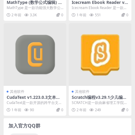
MathType (数学公式编辑) v
Icecream Ebook Reader v6.
7.8.2.441 破解版
52一款功能强的电子书阅读器
MathType 是一款功能强大数学公
Icecream Ebook Reader 是一款功
软件
式编辑软件。可用于输入复杂的数
能强大且易于使用的电子书阅读...
2 年前
3.3K
0
1 年前
551
0
学公式；使用...
其他软件
其他软件
CudaText v1.223.0.3文本编
Scratch编程v3.29.1少儿编程
辑器 一款开源的跨平台文本编
工具
CudaText是一款开源的跨平台文本
SCRATCH是一款由麻省理工学院
辑器
编辑器，支持Windows、Linux和
（MIT）媒体实验室开发的图形化
1 年前
90
0
2 年前
249
0
m...
编程语言和集成...
加入官方QQ群