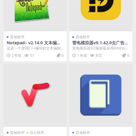
其他软件
其他软件
Notepad– v2.14.0 文本编辑
雷电模拟器v9.1.42.0去广告绿
器
色纯净版
这是一个使用C++编写的文本编辑
雷电模拟器9.0最新版采用Android
器Notepad--,可以支持Win/Linux...
9版本内核.雷电安卓模拟器最新版,
2 年前
51
0
1 年前
872
0
支持...
其他软件
办公软件
其他软件