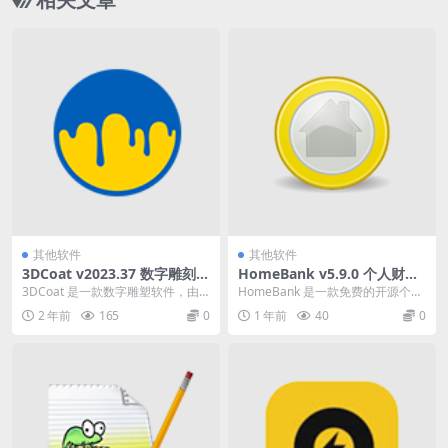
其他软件
其他软件
3DCoat v2023.37 数字雕刻程
HomeBank v5.9.0 个人财务
序
管理软件多语便携版
3DCoat 是一款数字雕塑软件，由
HomeBank 是一款免费的开源个人
乌克兰开发。该软件专注于游戏模
财务管理软件，适用于 Windows、
2 年前
165
0
1 年前
40
0
型的细节设计，...
Li...