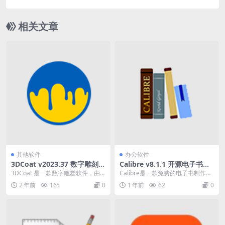
版）
相关文章
其他软件
办公软件
3DCoat v2023.37 数字雕刻程
Calibre v8.1.1 开源电子书管
序
理软件中文绿色便携版
3DCoat 是一款数字雕塑软件，由
Calibre是一款免费的电子书制作及
乌克兰开发。该软件专注于游戏模
阅读软件，Calibre中文版操作简
2 年前
165
0
1 年前
62
0
型的细节设计，...
单，没...