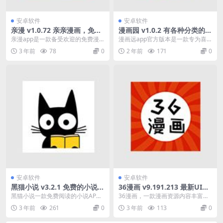
安卓软件
安卓软件
亲漫 v1.0.72 亲亲漫画，免费
漫画园 v1.0.2 有各种分类的漫
漫画软件，无需付费去广告纯
画，去广告纯净版
亲漫app是一款备受欢迎的免费漫
漫画远app官方版本是一款专为喜
净版
画软件，集结了大量优质的漫画资
欢看漫画的小伙伴们带来的漫画阅
3 年前
78
0
2 年前
171
0
源，包括国漫、日漫...
读工具。这款漫画软...
安卓软件
安卓软件
黑猫小说 v3.2.1 免费的小说阅
36漫画 v9.191.213 最新UI
读软件，无广告
版，超多热门新番，去广告纯
黑猫小说一款免费阅读的小说AP
36漫画，一款漫画资源内容丰富的
净版
P。各种种类书籍应有尽有，可看可
在线阅读神器，不需要登录直接打
3 年前
261
0
3 年前
113
0
听，各类热门小说免...
开就可以进行使用，...