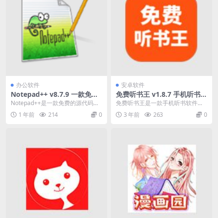
办公软件
安卓软件
Notepad++ v8.7.9 一款免费
免费听书王 v1.8.7 手机听书软
的源代码编辑器和文本编辑器
件，分类齐全，去广告清爽版
Notepad++是一款免费的源代码编
免费听书王是一款手机听书软件，
辑器和文本编辑器，适用于Window
提供了丰富的有声小说作品，具有
1 年前
214
0
3 年前
263
0
s操作...
非常齐全的分类，无论...