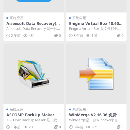
系统应用
系统应用
Aiseesoft Data Recovery(数
Enigma Virtual Box 10.60
据恢复) v2.1.12 中文破解版
单文件封装工具绿色版
Aiseesoft Data Recovery 是一款数
Enigma Virtual Box 是文件打包系
据恢复软件。它能够快速完...
统，用于一些绿软爱好者制作单
2 年前
434
0
3 年前
146
0
文...
系统应用
系统应用
ASCOMP BackUp Maker Pr
WinMerge V2.16.36 免费开
o v8.312 一款功能强大的数据
源的文件比较工具，中文绿色
ASCOMP BackUp Maker 是一款功
WinMerge是一款Windows平台免
备份软便携版
版
能强大的数据备份软件，适用于个
费开源的文件比较工具的文件差异
1 年前
230
0
3 年前
285
0
人...
对比工具...