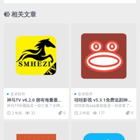
相关文章
安卓软件
安卓软件
神马TV v6.2.0 拥有海量最新
哇哇影视 v5.3.1免费追剧神
热门影视资源
器，去广告纯净版
神马TV珍藏版是一款汇集了全网最
哇哇影视app最新版是一款收集了
新热播影视资源的影视盒子软件，
大量电影资源的免费追剧神器，在
2 年前
32
0
2 年前
177
0
拥有海量最新热门影...
这里解锁了全网最新...