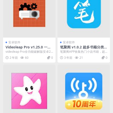
安卓软件
安卓软件
Videoleap Pro v1.25.0 一款
笔聚阁 v1.0.2 超多书籍分类应
非常好用的手机端视频剪辑软
有尽有，去广告绿化版
videoleap Pro全功能破解版安卓20
笔聚阁APP收集热门小说书籍，超
件
24是一款非常好用的手机端视频剪
多书籍分类应有尽有，想看什么一
2 年前
60
0
3 年前
21
0
辑...
搜即可，超多书源，...