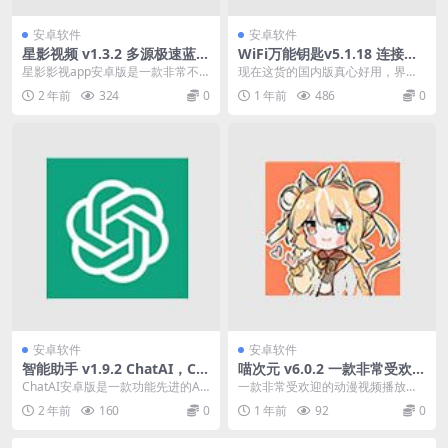
安卓软件
安卓软件
星影视频 v1.3.2 多源极速蓝光
WiFi万能钥匙v5.1.18 连接免
源播放，去广告纯净版
费WiFi的上网神器，解锁会员
星影影视app安卓版是一款非常不
现在这货的国内版真心好用，界面
版
错的影视追剧软件，为用户带来最
又干净，热点也多，还有全国专享
2 年前
324
0
1 年前
486
0
新最热门的影视剧集...
热点，欢迎升级。Wi...
安卓软件
安卓软件
智能助手 v1.9.2 ChatAI，Ch
喵次元 v6.0.2 一款非常受欢迎
atGPT智能助手，解锁高级版
的动漫视频播放平台
ChatAI安卓版是一款功能先进的AI
一款非常受欢迎的动漫视频播放平
人工智能聊天软件APP，“Chat AI”...
台，这里的动漫资源非常的丰富，
2 年前
160
0
1 年前
92
0
覆盖的类型很全面，在...