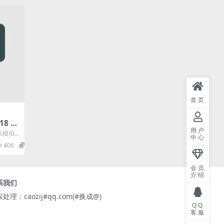
首页
18 模
用户
用程
以模拟
中心
。它通
406
0
.
会员
介绍
系我们
处理：caozij#qq.com(#换成@)
QQ
客服