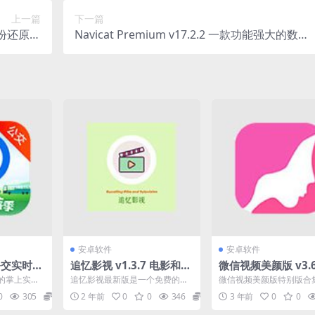
上一篇
下一篇
数据备份还原中
Navicat Premium v17.2.2 一款功能强大的数据
文便携版
库管理工具
安卓软件
安卓软件
0公交实时查
追忆影视 v1.3.7 电影和电
微信视频美颜版 v3.6
视播放器软件，去广告纯
锁会员版
的掌上实时
追忆影视最新版是一个免费的电
微信视频美颜版特别版合
净版
实时查询、
影和电视播放器软件，收集了各
且都已经解锁VIP版，让
0
305
0
2 年前
0
0
346
0
3 年前
0
0
时...
种精彩和流行的动画和电影...
人视频时候让自己更完...