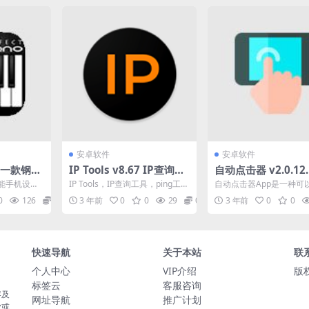
安卓软件
安卓软件
5 一款钢琴
IP Tools v8.67 IP查询工
自动点击器 v2.0.12.
告版
具，ping工具，VIP高级
拟人工点击操作的应
能手机设计
IP Tools，IP查询工具，ping工
自动点击器App是一种可
版
序，去广告纯净版
使用真实的
具，网络工具包用于分析网络情
人工点击操作的应用程序
0
126
0
3 年前
0
0
29
0
3 年前
0
0
个...
况。它具备...
过自动触摸屏幕上的特定..
快速导航
关于本站
联
个人中心
VIP介绍
版权
标签云
客服咨询
容及
网址导航
推广计划
业或