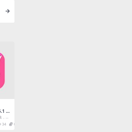
.1 解
集，并
您和别的
34
0