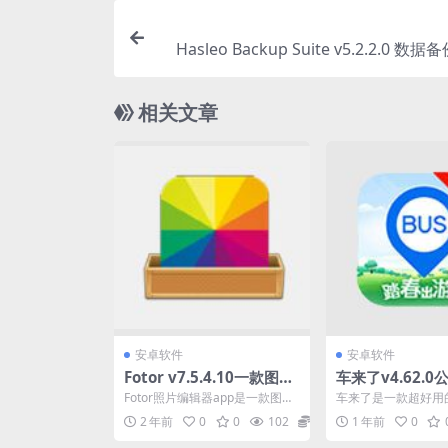
Hasleo Backup Suite v5.2.2.0 
相关文章
安卓软件
安卓软件
Fotor v7.5.4.10一款图片
车来了v4.62.
分享平台
询软件纯净版
Fotor照片编辑器app是一款图片
车来了是一款超好用
分享平台，我们可以将自己的摄
公交查询软件，提供
2 年前
0
0
102
0
1 年前
0
影美照分享到这里...
到站提醒、离线下载、随