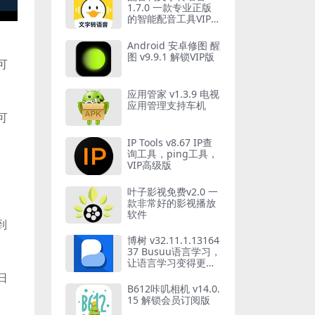
1.7.0 一款专业正版
的智能配音工具VIP会
员版
Android 安卓修图 醒
图 v9.9.1 解锁VIP版
可
应用管家 v1.3.9 电视
应用管理支持车机
可
IP Tools v8.67 IP查
询工具，ping工具，
VIP高级版
叶子影视免费v2.0 一
款非常好的影视播放
软件
到
博树 v32.11.1.13164
37 Busuu语言学习，
让语言学习变得更有
趣，解锁高级版
日
B612咔叽相机 v14.0.
15 解锁会员订阅版