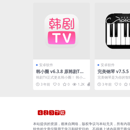
安卓软件
安卓软件
韩小圈 v6.3.8 原韩剧T
完美钢琴 v7.5.
V，最全的韩剧资源全聚合
键盘模拟器免广
韩剧TV正式更名韩小圈！ 韩小圈
完美钢琴是为你的智
软件，去广告解锁高级版
（原韩剧TV），最新最全的韩剧
的钢琴键盘模拟器。
3 年前
0
0
1.2K
0
3 年前
0
资源全聚合。以更小...
钢琴声音，你可以使用这
本站提供的资源，都来自网络，版权争议与本站无关，所有内
软件的文章仅限用于学习和研究目的。不得将上述内容用于商