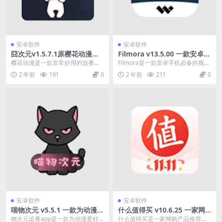
安卓软件
安卓软件
囧次元v1.5.7.1原樱花动漫，
Filmora v13.5.00 一款安卓手
好用的追番神器，去广告纯净
机必备的视频编辑神器
樱花动漫是一款非常好用的追番神
Filmora是一款安卓手机必备的视频
版
器，给大家分享的版本已经去除广
编辑神器，在这上面可以快速制作
2 年前
191
0
2 年前
211
0
告，新版本好像不是很...
短视频，简单...
安卓软件
安卓软件
喵物次元 v5.5.1 一款为动漫爱
什么值得买 v10.6.25 一家网
好者设计的app 去广告版
购产品推荐网站
物次元追番app是一款为动漫爱好
什么值得买是一家网购产品推荐网