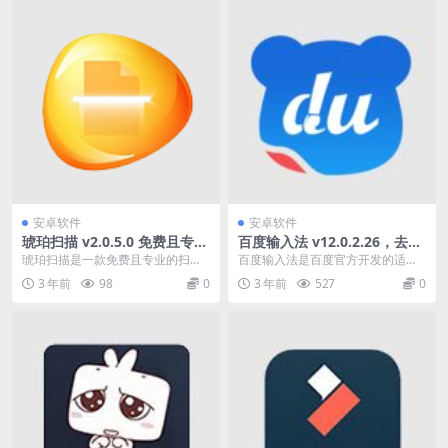
安卓软件
安卓软件
琥珀扫描 v2.0.5.0 免费且专业
百度输入法 v12.0.2.26，去广
的扫描工具，文字识别，证
告，解锁高级版
琥珀扫描是一款免费且专业的扫描
百度输入法是百度官方开发的适用
件、文档清晰还原
工具，随时随地帮你扫描各类文
于Android平台的输入法，支持拼
3 年前
98
0
3 年前
527
0
件，可以快速拍照读取文...
音，笔画输入，...