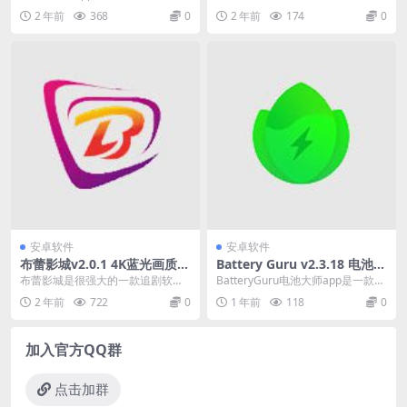
者设计的app，用户可以找到大量
站，同时也是一个集媒体、导购、
2 年前
368
0
2 年前
174
0
的日本动画资源，...
社区和工具属性于一体...
安卓软件
安卓软件
布蕾影城v2.0.1 4K蓝光画质秒
Battery Guru v2.3.18 电池大
播追剧软件，免费版v2.0.1 4K
师，手机电池优化软件，解锁
布蕾影城是很强大的一款追剧软
BatteryGuru电池大师app是一款专
蓝光画质秒播追剧软件，免费
付费版
件，此版本已经去除广告，软件提
为安卓手机用户打造的手机电池优
2 年前
722
0
1 年前
118
0
版
供多条播放线路，画质几...
化软件...
加入官方QQ群
点击加群