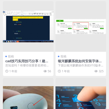
投稿
投稿
cad技巧实用技巧分享！建议
银河麒麟系统如何安装字体
收藏
（麒麟操作系统添加字体教
您知道吗？有哪些很重要老师却没
下面以银河麒麟操作系统V10版本
程）
有教的CAD技巧！ ·第一个要删除重
和银河麒麟操作系统V10-SP1版本
1 年前
56
1 年前
325
复线。比如CA...
分别讲解添加...