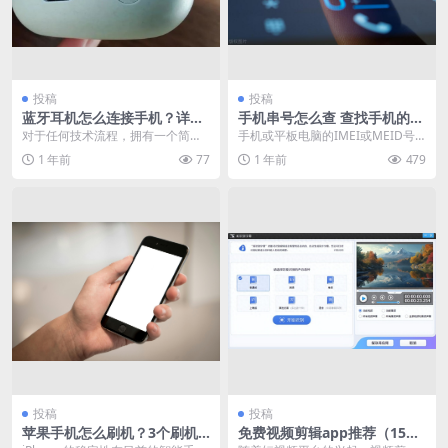
投稿
投稿
蓝牙耳机怎么连接手机？详细
手机串号怎么查 查找手机的I
步骤分享
MEI或MEID号方法
对于任何技术流程，拥有一个简单
手机或平板电脑的IMEI或MEID号
易记的口诀都能事半功倍。对于蓝
码是设备的唯一识别码。IMEI代表
1 年前
77
1 年前
479
牙耳机连接手机这一操...
“国际移动...
投稿
投稿
苹果手机怎么刷机？3个刷机
免费视频剪辑app推荐（15款