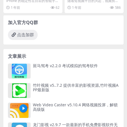
攻略分享
软件快速入门）
iPhone 的稳定性在目前的智能手机
随着短视频平台的兴起，视频剪辑
当中首屈一指，但有时也会需要系
已经成为一项热门技能。无论是制
1 年前
62
1 年前
586
统升级、恢复...
作个人Vlog、社交...
加入官方QQ群
点击加群
文章展示
斑马驾考 v2.2.0 考试模拟的驾考软件
竹叶视频 v5..7.2 提供丰富的影视资源,竹叶视频A
PP最新版
Web Video Caster v5.10.4 网络视频投屏，解锁
高级版
龙门影视 v2.9.7 一款最新的手机免费影视软件无