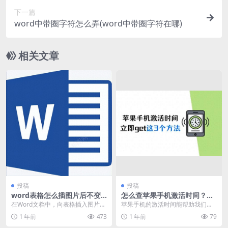
下一篇
word中带圈字符怎么弄(word中带圈字符在哪)
相关文章
投稿
投稿
word表格怎么插图片后不变
怎么查苹果手机激活时间？分
形（在表格中加入图片不变形
享三个方法
在Word文档中，向表格插入图片并
苹果手机的激活时间能帮助我们了
的方法详解）
保持图片不变形的方式，核心在于
解手机的购买时间和使用历史，对
1 年前
473
1 年前
79
设置表格属性，而...
于二手交易也是一个重...