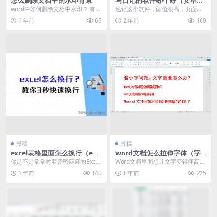
怎么删除文档中的水印背景
写日记的软件哪个好（安卓好
用的写日记软件推荐）
word中如何删除文档中水印？ 有一
逸记这个软件，颜值很高，页面整
种方法不仅能删除也能修改水印。 ·
洁，内存很小，功能却很多，它不
1 年前
65
2 年前
169
首先要知道...
晚只是一个日记软件，...
投稿
投稿
excel表格里面怎么换行（exc
word文档怎么拉伸字体（字
el表格换行教程）
体拉长方法）
你是不是常常对着密密麻麻的Excel
Word文档里面想让文字变得瘦高，
表格，想要仔细整理一下，却束手
或者宽扁怎么操作？使用字体里面
1 年前
140
1 年前
225
无策？exce...
的缩放可以实现。...