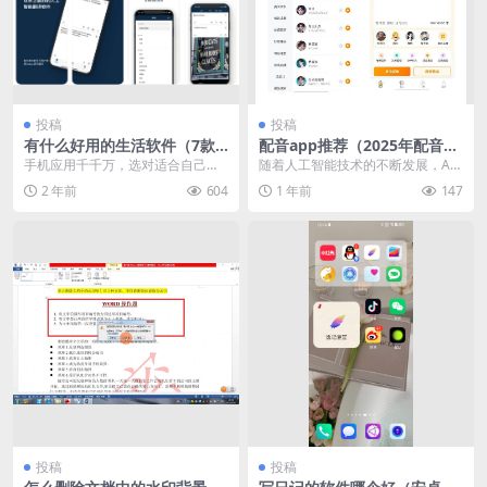
投稿
投稿
有什么好用的生活软件（7款
配音app推荐（2025年配音软
日常生活必备app推荐）
件APP排行榜）
手机应用千千万，选对适合自己的
随着人工智能技术的不断发展，AI
那款，就能轻松实现效率提升，无
配音APP也逐渐成为一个备受关注
2 年前
604
1 年前
147
论是社交、娱乐、工作...
的领域，为创作者...
投稿
投稿