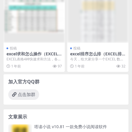
投稿
投稿
excel求和怎么操作（EXCEL
excel排序怎么排（EXCEL排
表格4种快速求和方法）
序技巧赶紧收藏）
EXCEL表格4种快速求和方法，各种
今天，给大家分享一个EXCEL 数据
方法各种环境中使用，简单又实
排序的一个小技巧，可以快速处理
1 年前
97
1 年前
32
用，特别是最后一...
数据排名次并可...
加入官方QQ群
点击加群
文章展示
塔读小说 v10.81 一款免费小说阅读软件