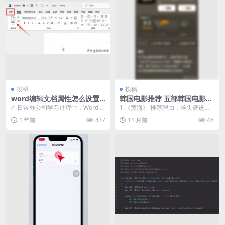
投稿
投稿
word编辑文档属性怎么设置
韩国电影推荐 五部韩国电影核
（文档属性在哪里找）
弹级推荐
在日常办公和学习过程中，Word文
1.《黄海》 推荐理由：斧头劈进头
档是我们最常使用的工具之一。当
骨声，听得人牙齿打颤！ 河正宇演
1 年前
437
11 月前
48
我们创建一篇文档...
的中国朝鲜族司...