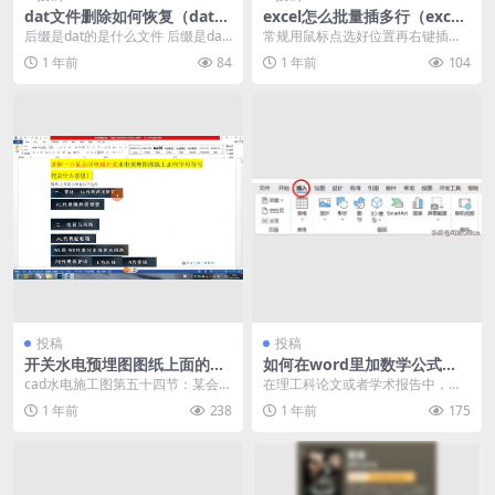
dat文件删除如何恢复（dat文
excel怎么批量插多行（excel
件删除恢复方法）
怎么一次性加100行）
后缀是dat的是什么文件 后缀是dat
常规用鼠标点选好位置再右键插入
的文件并不是一种标准文件，许多
行数的方法太慢了。 本期介绍一个
1 年前
84
1 年前
104
文件都使用这...
在Excel里批量...
投稿
投稿
开关水电预埋图图纸上面的一
如何在word里加数学公式
些字母符号代表什么
（数学公式怎么在word里打
cad水电施工图第五十四节：某会所
在理工科论文或者学术报告中，经
出来）
电器开关水电预埋图图纸上面的一
常需要输入各种数学公式，如何在
1 年前
238
1 年前
175
些字母符号代表什...
Word中快捷地插入...