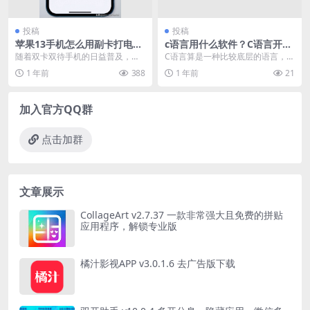
投稿
投稿
苹果13手机怎么用副卡打电话
c语言用什么软件？C语言开发
（iphone13怎么切换主副
工具介绍
随着双卡双待手机的日益普及，很
C语言算是一种比较底层的语言，要
卡）
多人在使用苹果手机时都会遇到一
求你对计算机底层有一定的了解，
1 年前
388
1 年前
21
个问题：如何选择卡1...
比如内存的关机，寄...
加入官方QQ群
点击加群
文章展示
CollageArt v2.7.37 一款非常强大且免费的拼贴
应用程序，解锁专业版
橘汁影视APP v3.0.1.6 去广告版下载