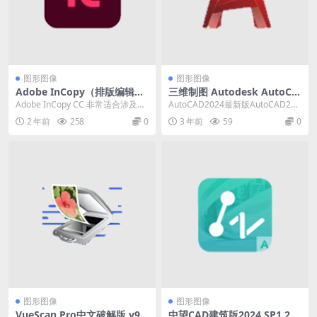
图形图像
图形图像
Adobe InCopy（排版编辑软
三维制图 Autodesk AutoCA
件）2025 v20.2.0.36 中文破
D 2025 中文版
Adobe InCopy CC 非常适合涉及书
AutoCAD2024最新版AutoCAD202
解便携式版
面文案和设计工作的大型团队项
4简体中文版.欧特克三维机械设计...
2 年前
258
0
3 年前
59
0
目，它...
图形图像
图形图像
VueScan Pro中文破解版 v9.
中望CAD建筑版2024 SP1.2