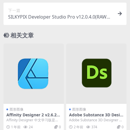
下一篇
SILKYPIX Developer Studio Pro v12.0.4.0(RAW图
像编辑处理激活版)
相关文章
图形图像
图形图像
Affinity Designer 2 v2.6.2.3
Adobe Substance 3D Desig
228 专业的图形设计软件中文
ner 2024（3D创建编辑软
Affinity Designer 中文学习版是最
Adobe Substance 3D Designer 是
直装版
件）v13.1.2 中文破解便携式
快、最流畅、最精确的矢量图形
一款创建独特材质的行业...
1 年前
24
0
2 年前
374
0
版
设...