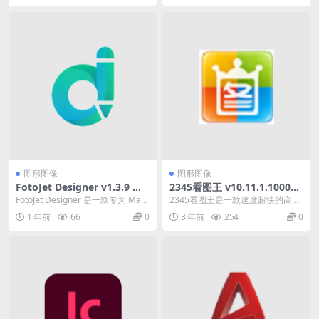
图形图像
图形图像
FotoJet Designer v1.3.9 平
2345看图王 v10.11.1.10006
面制图设计软件激活版下载
广告绿色纯净版
FotoJet Designer 是一款专为 Mac
2345看图王是一款速度超快的高清
用户打造的图片设计工具，让...
看图软件的图片浏览管理软件,简洁
1 年前
66
0
3 年前
254
0
超好用.采用超...