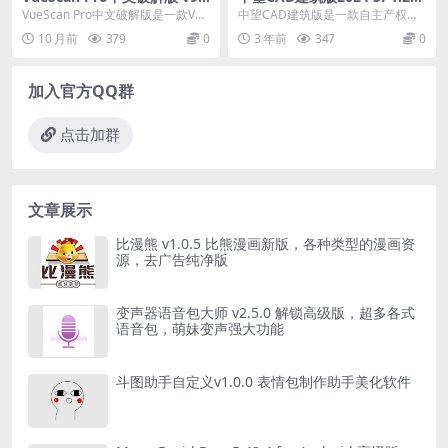
8.47.01 绿色便携版
国产CAD制图软件，简体中文
VueScan Pro中文破解版是一款Vue
中望CAD建筑版是一款自主产权的
破解版
Scan图像扫描软件,提供色彩平衡
国产CAD制图软件的建筑设计CAD
10 月前
379
0
3 年前
347
0
和...
软件,中望CA...
加入官方QQ群
点击加群
文章展示
比漫熊 v1.0.5 比熊漫画新版，各种类型的漫画资
源，去广告纯净版
变声器语音包大师 v2.5.0 解锁高级版，超多各式
语音包，萌妹变声强大功能
斗图助手自定义v1.0.0 表情包制作助手美化软件