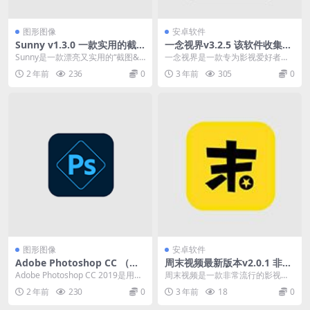
图形图像
安卓软件
Sunny v1.3.0 一款实用的截
一念视界v3.2.5 该软件收集了
图软件
大量的影视资源
Sunny是一款漂亮又实用的“截图&
一念视界是一款专为影视爱好者打
钉图”的软件，亦支持“屏幕识图”和
造的影视播放软件。 该软件收集了
2 年前
236
0
3 年前
305
0
“...
大量的影视资源，并...
图形图像
安卓软件
Adobe Photoshop CC （图
周末视频最新版本v2.0.1 非常
像编辑软件）2019 20.0.2 中
流行的影视播放软件
Adobe Photoshop CC 2019是用于
周末视频是一款非常流行的影视播
文破解便携式版
处理光栅图形的程序的新版本。...
放软件。 有了这款软件，平时喜欢
2 年前
230
0
3 年前
18
0
看剧的用户再也不用...