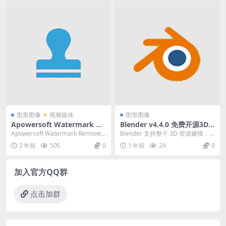
图形图像
视频媒体
图形图像
Apowersoft Watermark Re
Blender v4.4.0 免费开源3D
mover（视频图像去水印软
建模工具中文绿色版
Apowersoft Watermark Remover
Blender 支持整个 3D 管道建模，
件）v1.4.19.1 中文破解版
是一款视频图像去水印软...
装配，动画，模拟，渲染，合成和
2 年前
505
0
1 年前
29
0
运动跟踪...
加入官方QQ群
点击加群