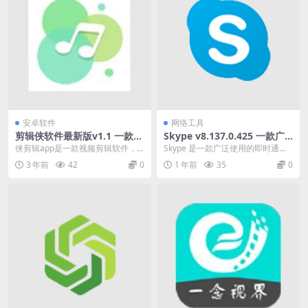
安卓软件
网络工具
剪辑侠软件最新版v1.1 一款视
Skype v8.137.0.425 一款广
频剪辑软件
泛使用的即时通讯和语音通话
侠剪辑app是一款视频剪辑软件，
Skype 是一款广泛使用的即时通讯
软件
支持视频混合剪切、音频提取等功
和语音通话软件。它允许用户通过
3 年前
42
0
1 年前
35
0
能。 除了剪辑之外...
互联网进行免费...