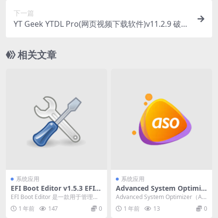
下一篇
YT Geek YTDL Pro(网页视频下载软件)v11.2.9 破解
版
相关文章
系统应用
系统应用
EFI Boot Editor v1.5.3 EFI引
Advanced System Optimiz
导编辑器中文绿色版
er v3.81.8181.282 综合性系
EFI Boot Editor 是一款用于管理和
Advanced System Optimizer（AS
统优化软件注册激活版
编辑 UEFI 启动项的工具，特...
O）是一款全面的系统优化...
1 年前
147
0
1 年前
13
0