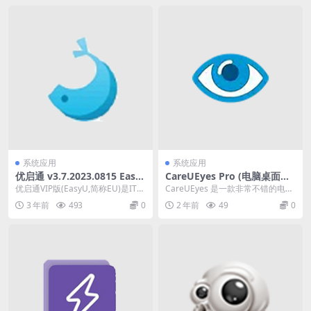
系统应用
系统应用
优启通 v3.7.2023.0815 Easy
CareUEyes Pro (电脑桌面护
U，专业U盘启动盘制作工
眼) v2.4.0.0 中文便携式版
优启通VIP版(EasyU,简称EU)是IT天
CareUEyes 是一款非常不错的电脑
具，解锁会员最新版
空打造的一款专业U盘启动盘制作
桌面护眼软件。如果您每天在电脑
3 年前
493
0
2 年前
49
0
工具...
屏幕前花费...