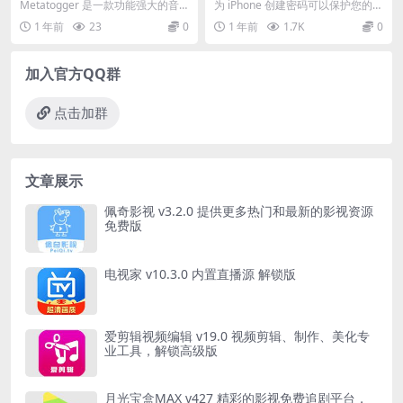
签编辑器便携版
(手机解锁器) v2.0.92 中文破
Metatogger 是一款功能强大的音
为 iPhone 创建密码可以保护您的隐
解版
频文件标签编辑器，适用于 Windo
私。但是有多种原因会导致您失去
1 年前
23
0
1 年前
1.7K
0
ws...
对锁屏密码...
加入官方QQ群
点击加群
文章展示
佩奇影视 v3.2.0 提供更多热门和最新的影视资源
免费版
电视家 v10.3.0 内置直播源 解锁版
爱剪辑视频编辑 v19.0 视频剪辑、制作、美化专
业工具，解锁高级版
月光宝盒MAX v427 精彩的影视免费追剧平台，