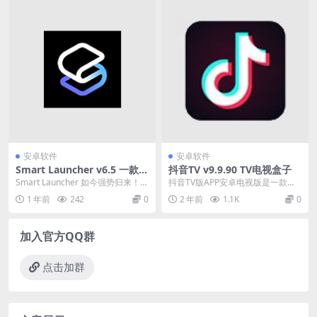
安卓软件
安卓软件
Smart Launcher v6.5 一款创
抖音TV v9.9.90 TV电视盒子
新的桌面启动器应用
Smart Launcher 如今强势归来！S
抖音TV版APP安卓电视版是一款由
mart Launcher 6 是...
第三方大神开发的，用户可以通过
1 年前
242
0
2 年前
1.1K
0
电视屏幕观看抖音...
加入官方QQ群
点击加群