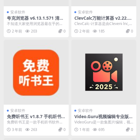
安卓软件
安卓软件
夸克浏览器 v6.13.1.571 清爽
ClevCalc万能计算器 v2.22.0
版/自带黑科技浏览器软件
解锁高级版
不知道大家使用浏览器最在乎的是
ClevCalc-计算器是由Cleveni lnc,开
什么？是它的搜索速度快呢？还是
发的免费生产力应用程序。该...
2 年前
203
0
2 年前
185
0
它内含的知识多呢？应...
安卓软件
安卓软件
免费听书王 v1.8.7 手机听书软
Video.Guru视频编辑专业版破
件，分类齐全，去广告清爽版
解版下载(图片无水印编辑器)
免费听书王是一款手机听书软件，
VideoGuru是一款集图片编辑，视
提供了丰富的有声小说作品，具有
频编辑于一体免费&无水印的影片
3 年前
263
0
1 年前
695
0
非常齐全的分类，无论...
编辑...