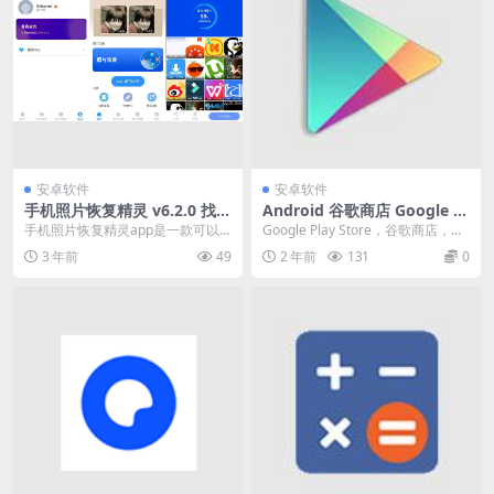
安卓软件
安卓软件
手机照片恢复精灵 v6.2.0 找回
Android 谷歌商店 Google Pl
误删照片的工具软件，去广告
ay Store v41.2.21
手机照片恢复精灵app是一款可以
Google Play Store，谷歌商店，谷
解锁高级版
找回误删照片的工具软件，软件界
歌应用市场，Android安卓系...
3 年前
49
2 年前
131
0
面简约，基本都是一...