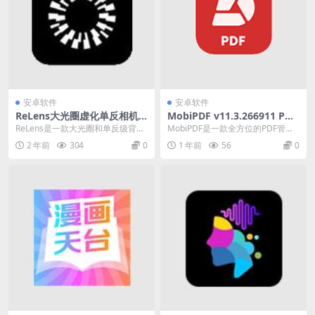
安卓软件
安卓软件
ReLens大光圈虚化单反相机 v
MobiPDF v11.3.266911 PDF
3.2.2 虚化编辑软件解锁高级
阅读编辑工具修改版
ReLens是一款大光圈和单反级背景
MobiPDF是一款全方位的PDF管理
版
虚化编辑软件，我们使用先进的计
工具，PDF Extra以其强大的功能和
2 年前
304
0
1 年前
56
0
算摄影和人工智...
简...