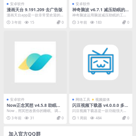
安卓软件
安卓软件
漫画天台 9.191.209 去广告版
神奇脑波 v6.7.1 减压助眠的脑
波音乐，提高专注力，解锁会
漫画天台app是一款非常受欢迎的
神奇脑波运用脑波减压助眠的工作
员版
手机漫画软件，这款软件非常的好
原理，通过收听减压助眠的脑波音
3 年前
15
0
3 年前
183
0
用可以帮助用户轻松...
乐，让大脑随着减压助...
安卓软件
网络工具
视频媒体
Now正念冥想 v4.5.8 助眠减
闪豆视频下载器 v4.0.0.0 多平
压冥想之声，解锁会员版
台视频批量下载器2026.7.29
Now，用冥想改善你的睡眠、调节
闪豆视频下载器是一款功能强大的
情绪、缓解焦虑与压力，获得全新
多平台视频批量下载工具。它支持
3 年前
31
0
1 周前
484
0
的生活幸福感。结合...
解析多个视频网站，并...
加入官方QQ群