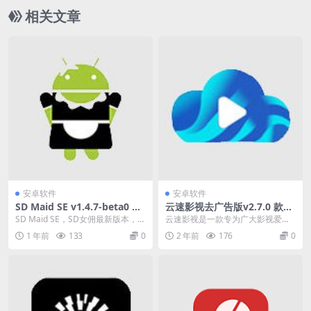
相关文章
安卓软件
安卓软件
SD Maid SE v1.4.7-beta0 快
云速影视去广告版v2.7.0 款专
速清理系统，高级版
为广大影视爱好者打造的影视
SD Maid SE，SD女佣最新版本，为
云速影视是一款专为广大影视爱好
播放软
用户带来更专业的系统清理服务，
者打造的影视播放软件。 这里覆盖
1 年前
133
0
2 年前
176
0
快速清理...
的影视资源非常丰富...