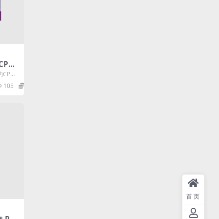
CPU
 简体
的CPU
新版CP
105
0
首页