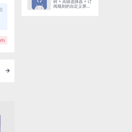
碍 + 高级选择器 + 订
阅规则的自定义屏幕
盗
点击软件
(
0
)
净