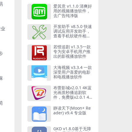
易
爱其意 v1.1.0 清爽好
用的视频播放软件，
去广告纯净版
开发助手 v8.5.0 快速
专业
调试应用开发助手，
查看手机软硬件相关
信息
若惜追剧 v1.3.5一款
专为安卓手机用户推
步
出的影视播放软件
大海视频 v3.3.4 一款
深受用户喜爱的电影
和电视播放软件
保
布蕾影城v2.0.1 4K蓝
光画质秒播追剧软
件，免费版v2.0.1 4K
蓝光画质秒播追剧软
简
件，免费版
静读天下(Moon+ Re
ader) v9.4 专业版
GKD v1.8.0基于无障