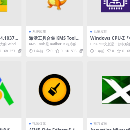
系统应用
系统应用
04.10373
激活工具合集 KMS Tools
Windows CPU-Z「
indow
v20250224 最新版
检测工具」v2.14.0
大的 Windo
KMS Tools是 Ratiborus 程序的
CPU-Z中文版是一款权威
中文汉化版
它允许用户对
一个 shell 集合，选择您需...
处理器检测工具.CPU-Z最
0
253
0
1 年前
0
0
503
0
1 年前
0
0
U检测工具...
视频媒体
视频媒体