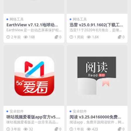
网络工具
网络工具
EarthView v7.12.1地球动态
迅雷 v25.0.91.1602(下载工
壁纸便携版
具) 去广告便携式版
EarthView 是一款动态屏幕保护程
迅雷11于2020年8月推出，是继迅
序，您能够查看地球、地球仪或地
雷X之后的换代版PC迅雷客户端。
2 年前
168
0
1 周前
1.6K
0
图的高清壁...
迅雷11重新...
安卓软件
安卓软件
咪咕视频爱看版app官方v5.7.
阅读 v3.25.04160000免费开
7 一款简单易用的视频播放软
源阅读软件修改版
咪咕视频爱看版是一款非常高品质
阅读app，免费开源阅读软件，网
件
且简单易用的视频播放软件。 该软
络文学搜索的工具，可以订阅自定
3 年前
32
0
1 年前
423
0
件涵盖的视频资源非...
义书源阅读网络内容...