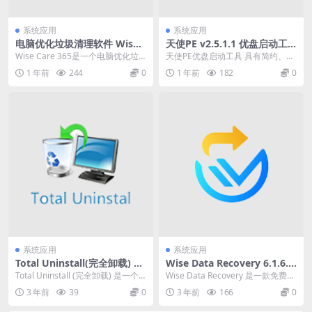
系统应用
系统应用
电脑优化垃圾清理软件 Wise
天使PE v2.5.1.1 优盘启动工
Care 365 Pro v7.2.5 中文破
具标准版/增强版
Wise Care 365是一个电脑优化垃
天使PE优盘启动工具 具有简约、易
解便携式版
圾清理软件。旨在优化、配置和清
操作等特点，使用起来十分人性
1 年前
244
0
1 年前
182
0
理您的计...
化。以U盘作为使用...
系统应用
系统应用
Total Uninstall(完全卸载) v
Wise Data Recovery 6.1.6.4
7.6.0.669 x64中文绿色版
98 一款免费的数据恢复软件
Total Uninstall (完全卸载) 是一个
Wise Data Recovery 是一款免费的
十分实用的软件安装监视器和卸...
数据恢复软件，它可以帮助用户
3 年前
39
0
3 年前
166
0
从...