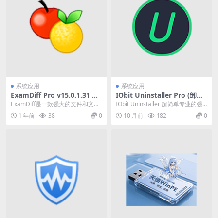
系统应用
系统应用
ExamDiff Pro v15.0.1.31 文
IObit Uninstaller Pro (卸载
件和文件夹比较工具绿色版
工具) v15.0.0.13 中文破解便
ExamDiff是一款强大的文件和文件
IObit Uninstaller 超简单专业的强
携式版
夹比较工具。它可以帮助用户快速
力卸载删除顽固应用程序和浏览
1 年前
38
0
10 月前
182
0
而准确地找到...
器...