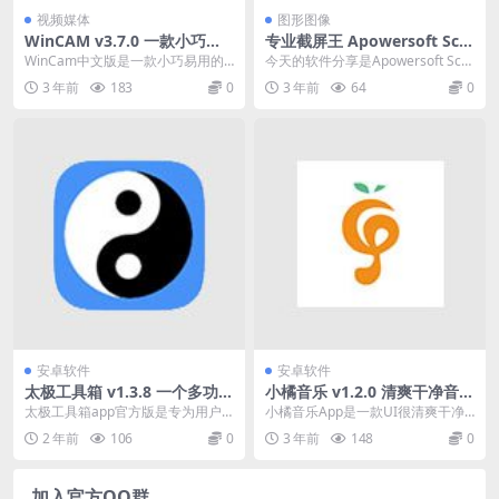
视频媒体
图形图像
WinCAM v3.7.0 一款小巧易
专业截屏王 Apowersoft Scre
用的屏幕录像软件
en Capture Pro 1.5.1.2 中文
WinCam中文版是一款小巧易用的
今天的软件分享是Apowersoft Scre
版下载
屏幕录像软件,WinCam破解版录像
en Capture，该软件是一款...
3 年前
183
0
3 年前
64
0
工具能够得...
安卓软件
安卓软件
太极工具箱 v1.3.8 一个多功能
小橘音乐 v1.2.0 清爽干净音乐
手机工具箱软件
下载神器，全网音乐无损音质
太极工具箱app官方版是专为用户
小橘音乐App是一款UI很清爽干净
下载
打造的一个多功能手机工具箱软
音乐下载神器，全网音乐无损音质
2 年前
106
0
3 年前
148
0
件，在这里用户可以通...
下载，多种音质，...
加入官方QQ群