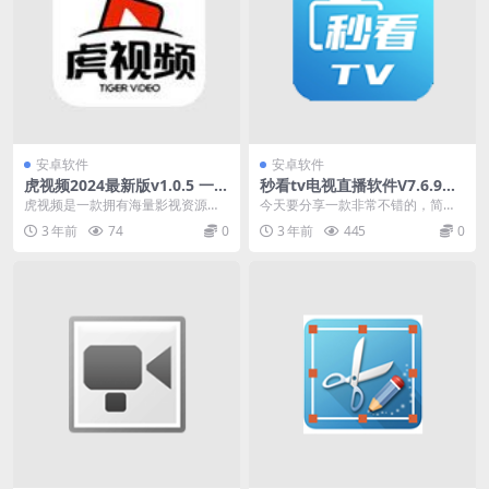
安卓软件
安卓软件
虎视频2024最新版v1.0.5 一款
秒看tv电视直播软件V7.6.9修
拥有海量影视资源的影视播放
改版，可平替电视家
虎视频是一款拥有海量影视资源的
今天要分享一款非常不错的，简直
神器
影视播放神器。无论是电视剧、电
有点秀的纯净TV直播给大家。银河
3 年前
74
0
3 年前
445
0
影、综艺还是动漫这里...
直播，一款新出来的...