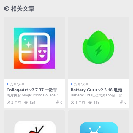
相关文章
安卓软件
安卓软件
CollageArt v2.7.37 一款非常
Battery Guru v2.3.18 电池大
强大且免费的拼贴应用程序，
师，手机电池优化软件，解锁
照片拼贴 Magic Photo Collage / C
BatteryGuru电池大师app是一款专
解锁专业版
付费版
ollageArt – ...
为安卓手机用户打造的手机电池优
2 年前
124
0
1 年前
119
0
化软件...