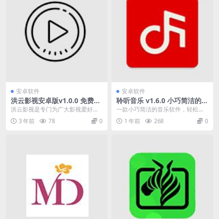
安卓软件
安卓软件
洪云影视安卓版v1.0.0 免费观
聆听音乐 v1.6.0 小巧简洁的音
看各种高清高画质影视
乐，搜索全网无损音质音源，
洪云影视是专门为广大影视爱好者
一款小巧简洁的音乐软件，轻松搜
无广告免费版
打造的观影神器。 您可以在这里搜
索全网无损音质音源，可将其他音
3 年前
78
0
1 年前
268
0
索或找到您想观看的...
乐APP歌单导入，更...