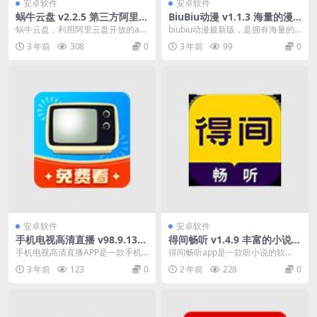
安卓软件
安卓软件
蜗牛云盘 v2.2.5 第三方阿里云
BiuBiu动漫 v1.1.3 海量的漫
盘TV、机车、手机自适应版
画资源软件，去更新去广告纯
蜗牛云盘，利用阿里云盘开放的api
biubiu动漫最新版，是拥有海量的
净版
接口由第三方开发的阿里云盘TV版
漫画资源软件，其中的的资源都是
3 年前
308
0
3 年前
99
0
本和车机版本；...
能实时更新的，...
安卓软件
安卓软件
手机电视高清直播 v98.9.13
得间畅听 v1.4.9 丰富的小说音
提供央视频道/卫视频道/地方
频资源，去广告解锁高级版
手机电视高清直播APP是一款手机
得间畅听app是一款听小说的软
频道等海量频道
免费电视直播软件,这款免费看电视
件，里面偶丰富的小说音频资源可
3 年前
123
0
2 年前
228
0
的手机电视APP...
以试听，软件每天也会...