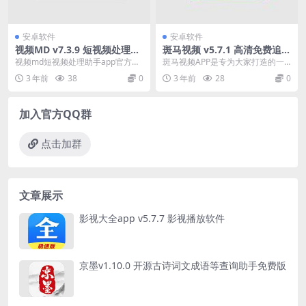
安卓软件
安卓软件
视频MD v7.3.9 短视频处理助
斑马视频 v5.7.1 高清免费追剧
手，剪辑、无水印视频下载，
软件无广告版
视频md短视频处理助手app官方版
斑马视频APP是专为大家打造的一
解锁高级版
是一款非常实用的超强神器。这款
款高清免费追剧软件，覆盖的视频
3 年前
38
0
3 年前
28
0
软件可能满足你对...
资源也是极其的丰富...
加入官方QQ群
点击加群
文章展示
影视大全app v5.7.7 影视播放软件
京墨v1.10.0 开源古诗词文成语等查询助手免费版