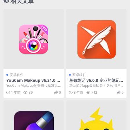
相关文章
安卓软件
安卓软件
YouCam Makeup v6.31.0 自
享做笔记 v6.0.8 专业的笔记软
拍和虚拟试妆相机解锁高级版
件，解锁会员版
YouCam Makeup玩美彩妆精准认
享做笔记app最新版是为各位用户
脸识别技术，无论是照片上妆还是
准备的专业的笔记软件，在享做笔
1 年前
39
0
3 年前
712
0
实时试妆，...
记各位用户可以建立...