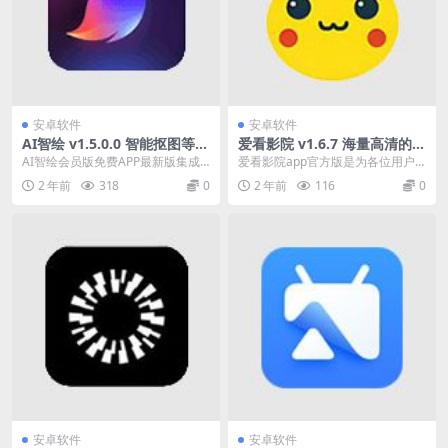
安卓软件
安卓软件
AI智绘 v1.5.0.0 智能抠图等实
爱看影院 v1.6.7 海量高清的影
用工具
视资源，去广告纯净版
AI智绘会员版免费APP最新版集成
爱看影院app官方版是为各位用户
了强大的人工智能技术，提供了多
打造的热门影视播放软件，拥有海
2 年前
318
0
2 年前
116
0
样化的功能，包括...
量高清的影视资源，...
安卓软件
安卓软件