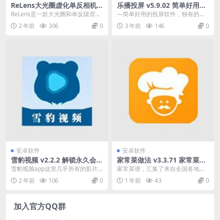
ReLens大光圈虚化单反相机 v
乐播投屏 v5.9.02 简单好用的
3.2.2 虚化编辑软件解锁高级
视频投屏软件，去广告解锁会
ReLens是一款大光圈和单反级背景
—简单好用的投屏软件，独有的视
版
员版
虚化编辑软件，我们使用先进的计
频投屏与一键同屏镜像。是手机投
2 年前
306
0
3 年前
146
0
算摄影和人工智...
屏电视、手机投屏电脑...
安卓软件
安卓软件
雪豹视频 v2.2.2 解锁永久会员
家常菜做法 v3.3.71 家常菜
版
谱，汇集了来自全国各地的数
雪豹视频app这里几乎所有的影片
家常菜谱，汇集了来自全国各地的
十万道家常菜
都能直接看的，不需要你像其他的
数十万道家常菜，并配有精美的图
2 年前
106
0
1 年前
43
0
平台去花钱开会员。...
片，内容丰富详细，图...
加入官方QQ群