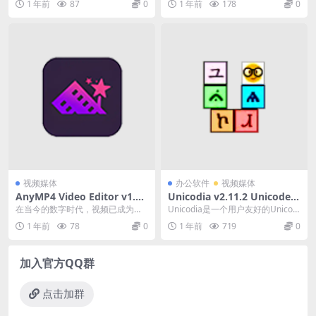
1 年前
87
0
1 年前
178
0
作播放列表（也称歌...
应用程序、网...
视频媒体
办公软件
视频媒体
AnyMP4 Video Editor v1.0.
Unicodia v2.11.2 Unicode字
50 视频剪辑编辑软件 中文绿
符查询工具绿色版
在当今的数字时代，视频已成为主
Unicodia是一个用户友好的Unicod
色版
要的信息传播方式，不论是记录生
e字符工具，支持各类字符的查找和
1 年前
78
0
1 年前
719
0
活，还是创作专业级内...
管理...
加入官方QQ群
点击加群