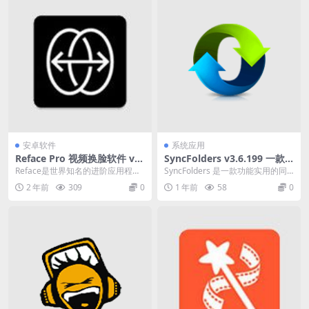
安卓软件
系统应用
Reface Pro 视频换脸软件 v4.
SyncFolders v3.6.199 一款
7.0 解锁专业版
功能实用的同步备份工具多语
Reface是世界知名的进阶应用程
SyncFolders 是一款功能实用的同
便携版
序，并提供每日更新的视频、动态
步备份工具，能够帮助用户在两个
2 年前
309
0
1 年前
58
0
图、照片和图片资...
文件夹之...