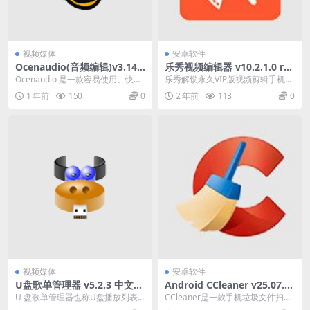
视频媒体
安卓软件
Ocenaudio(音频编辑)v3.14.1
乐秀视频编辑器 v10.2.1.0 rc
1 中文破解便携式版
直装去广告解锁会员版
Ocenaudio 是一款容易使用、快速
乐秀解锁永久VIP版视频剪辑手机版
且功能齐全的声音编辑器。对于需
是一款非常好用的视频剪辑应用，
1 年前
150
0
2 年前
113
0
要轻松编辑...
软件现在已经解锁...
视频媒体
安卓软件
U盘歌单管理器 v5.2.3 中文绿
Android CCleaner v25.07.0
色版
b800011073 专业版 高级付费
U 盘歌单管理器也称U盘播放列表
CCleaner是一款手机垃圾文件扫描
版
管理器，该工具主要为音乐U盘制
清理工具，可以对手机中的第三方