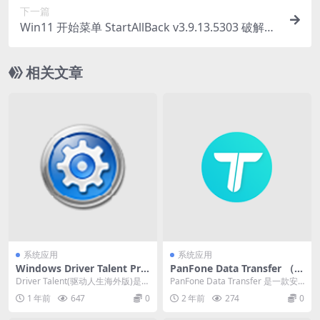
下一篇
Win11 开始菜单 StartAllBack v3.9.13.5303 破解注
册版
相关文章
系统应用
系统应用
Windows Driver Talent Pro
PanFone Data Transfer （手
（驱动人生v8.1.11.60 单文件
机数据备份) v1.5 中文破解版
Driver Talent(驱动人生海外版)是一
PanFone Data Transfer 是一款安
绿色破解版）
款专业的驱动更新软件,功能包括:...
卓手机数据备份恢复软件。该软...
1 年前
647
0
2 年前
274
0