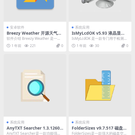
安卓软件
系统应用
Breezy Weather 开源天气v
IsMyLcdOK v5.93 液晶显示
5.4.5-beta免费版
器坏点检测中文绿色版下载
软件介绍 Breezy Weather 是一款
IsMyLcdOK 是一款专门用于检测液
免费的开源 Android 天气应...
晶显示器是否存在坏点（如死像素
1 年前
221
0
1 年前
30
0
或卡住的像...
系统应用
系统应用
AnyTXT Searcher 1.3.1260
FolderSizes v9.7.517 磁盘空
一款功能强大的本地文本搜索
间分析软件绿色版
AnyTXT Searcher是一款功能强大
FolderSizes是一款强大的磁盘空间