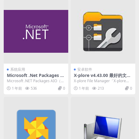
系统应用
安卓软件
Microsoft .Net Packages AI
X-plore v4.43.00 最好的文件
O.NET合集包 v08.04.25 一款
管理器，解锁捐赠版
Microsoft .NET Packages AIO（全
X-plore File Manager「X-plore文
优秀的软件开发框架
套）是一款优秀的软件开...
件管理器」是 Symb...
1 年前
536
0
1 年前
213
0