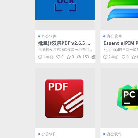
办公软件
办公软件
批量转双层PDF v2.6.5 中
EssentialPIM
文绿色版
管理软件）v12.1
批量转双层PDF软件是一种专门
EssentialPIM是
便携式版
用于将单层图像PDF文件转换为
个人信息管理器，具
1 年前
0
0
153
0
2 年前
0
包含文本层和图像层的...
面和许多功能...
办公软件
办公软件