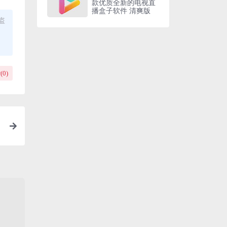
款优质全新的电视直
播盒子软件 清爽版
盗
(
0
)