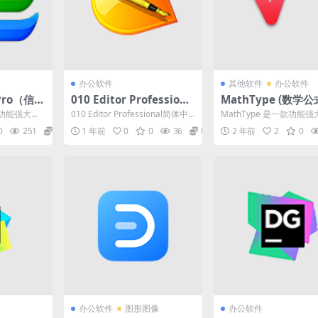
办公软件
其他软件
办公软件
 Pro（信息
010 Editor Professiona
MathType (数学
.3 中文
l v15.0.2 十六进制编辑器
辑) v7.8.2.441 破
一款功能强大的
010 Editor Professional简体中
MathType 是一款功能
简体中文绿色便携版
有周到的界
文汉化专业便携版是一款专业
公式编辑软件。可用于输
0
251
0
1 年前
0
0
36
0
2 年前
2
0
的...
的数学公式；使用...
办公软件
图形图像
办公软件