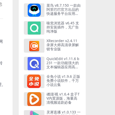
菜鸟 v8.7.150 一款由
阿里巴巴官方出品的
快递服务平台应用软
件
嗅觉浏览器 v6.45 支
持安装插件，无广告
纯净版
XRecorder v2.4.11
网
录屏大师高清录屏解
锁专业版
QuickEdit v1.11.6 b
转
231 一款功能强大的
文本编辑器应用高级
版
全免小说 v1.9.6 正版
免费小说软件，千万
理。
小说云集
i酷影视 v1.6.4 盒子T
V内置源版，海量高
清视频追剧必备
灵犀直播 v1.0.133 一