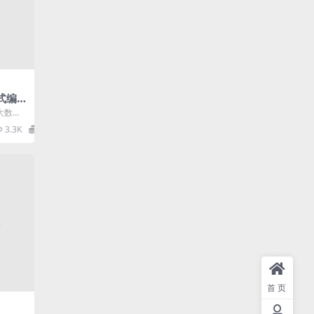
公式编
解版
强大数学
入复杂
3.3K
0
首页