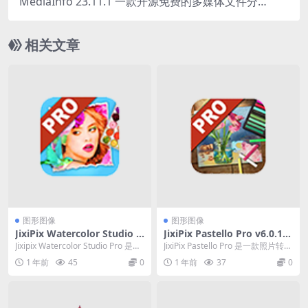
MediaInfo 23.11.1 一款开源免费的多媒体文件分
析工具
相关文章
图形图像
图形图像
JixiPix Watercolor Studio P
JixiPix Pastello Pro v6.0.10
ro v1.4.20 图片水彩画绘制软
2 照片转铅笔画软件激活版
Jixipix Watercolor Studio Pro 是一
JixiPix Pastello Pro 是一款照片转铅
件激活版
款专为中国水彩画...
笔画软件，可以很容易地拍...
1 年前
45
0
1 年前
37
0