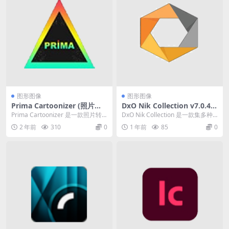
图形图像
图形图像
Prima Cartoonizer (照片转
DxO Nik Collection v7.0.40
为卡通软件）v5.2.6 英文破解
1（图像处理创意插件）
Prima Cartoonizer 是一款照片转
DxO Nik Collection 是一款集多种
便携式版
为卡通软件。只需点击几下鼠标，
图像处理功能于一身的强大插件
2 年前
310
0
1 年前
85
0
即...
套...