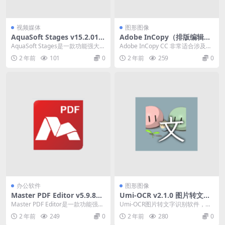
视频媒体
图形图像
AquaSoft Stages v15.2.01
Adobe InCopy（排版编辑软
一款功能强大的多媒体动画制
件）2025 v20.2.0.36 中文破
AquaSoft Stages是一款功能强大的
Adobe InCopy CC 非常适合涉及书
作软件
解便携式版
多媒体动画制作软件，可根据图
面文案和设计工作的大型团队项
2 年前
101
0
2 年前
259
0
像，歌...
目，它...
办公软件
图形图像
Master PDF Editor v5.9.89
Umi-OCR v2.1.0 图片转文字
一款功能强大的PDF编辑器和
识别软件
Master PDF Editor是一款功能强大
Umi-OCR图片转文字识别软件，也
阅读器
的PDF编辑器和阅读器。它提供了...
是完全离线的ORC软件。Umi-OCR
2 年前
249
0
2 年前
280
0
支持截...