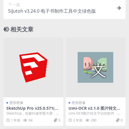
下一篇
SiJutoh v3.24.0 电子书制作工具中文绿色版
相关文章
图形图像
图形图像
SketchUp Pro v25.0.571(三
Umi-OCR v2.1.0 图片转文字
维建筑设计软件草图大师绿色
识别软件
SketchUp，也被叫做草图大师，是
Umi-OCR图片转文字识别软件，也
激活版)
一款多功能的三维建模软件。它结
是完全离线的ORC软件。Umi-OCR
1 年前
94
0
2 年前
280
0
合了设计、展...
支持截...