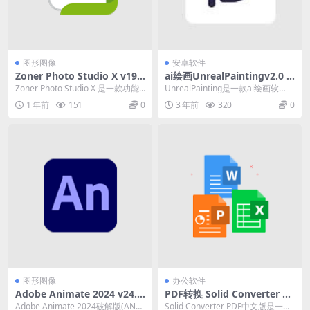
图形图像
安卓软件
Zoner Photo Studio X v19.2
ai绘画UnrealPaintingv2.0 ai
409.2.593(数码照片管理工具
绘画软件软件最新版
Zoner Photo Studio X 是一款功能
UnrealPainting是一款ai绘画软
激活版)
强大的数字图像处理和管理软件...
件。 你只需要填写图片的关键词，
1 年前
151
0
3 年前
320
0
就可...
图形图像
办公软件
Adobe Animate 2024 v24.0.
PDF转换 Solid Converter v1
3.19无限制版
0.1.16572.10336 中文破解版
Adobe Animate 2024破解版(AN20
Solid Converter PDF中文版是一款