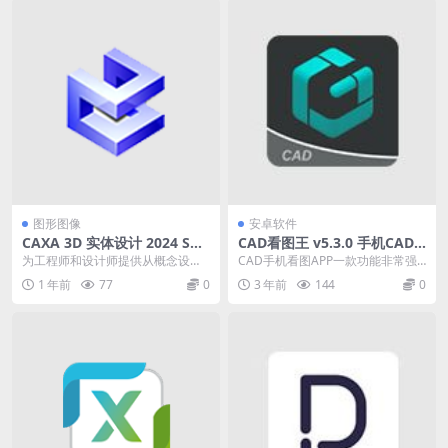
图形图像
安卓软件
CAXA 3D 实体设计 2024 SP0
CAD看图王 v5.3.0 手机CAD
实体建模设计软件下载激活版
看图软件，解锁高级版
为工程师和设计师提供从概念设计
CAD手机看图APP一款功能非常强
到生产制造的一体化三维设计环
大的手机看图工具，非常的适合建
1 年前
77
0
3 年前
144
0
境。 核心建模功能 智...
筑工程师使用，在...