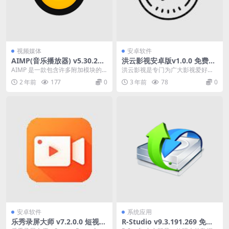
视频媒体
安卓软件
AIMP(音乐播放器) v5.30.256
洪云影视安卓版v1.0.0 免费观
3 中文便携式版
看各种高清高画质影视
AIMP 是一款包含许多附加模块的
洪云影视是专门为广大影视爱好者
音频播放器：CD-Ripper、标签编
打造的观影神器。 您可以在这里搜
2 年前
177
0
3 年前
78
0
辑器、音...
索或找到您想观看的...
安卓软件
系统应用
乐秀录屏大师 v7.2.0.0 短视频
R-Studio v9.3.191.269 免激