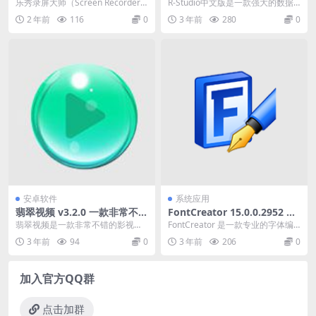
手机录屏神器
活中文绿色便携版，强大的数
乐秀录屏大师（Screen Recorder V
R-Studio中文版是一款强大的数据
据恢复软件
Recorder）是乐秀视频编...
恢复软件，能够恢复各种类型的文
2 年前
116
0
3 年前
280
0
件，包括已损...
安卓软件
系统应用
翡翠视频 v3.2.0 一款非常不错
FontCreator 15.0.0.2952 一
的影视播放软件
款专业的字体编辑软件便携版
翡翠视频是一款非常不错的影视播
FontCreator 是一款专业的字体编
放软件。用户可以在该软件上观看
辑软件，它提供了强大的功能，使
3 年前
94
0
3 年前
206
0
到当下最新最热的电视...
用户能够...
加入官方QQ群
点击加群