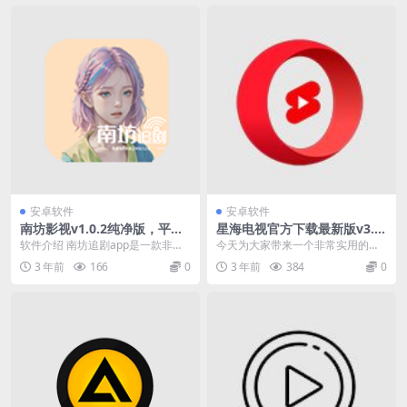
安卓软件
安卓软件
南坊影视v1.0.2纯净版，平台
星海电视官方下载最新版v3.0.
提供了海量的影视资源
231120，拥有大量影视动漫资
软件介绍 南坊追剧app是一款非常
今天为大家带来一个非常实用的安
源，还有央视
不错的影视追剧软件,平台提供了海
卓app：星海电视官方下载最新版3.
3 年前
166
0
3 年前
384
0
量的影视资源，...
0.23112...