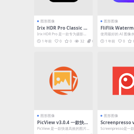
图形图像
图形图像
Irix HDR Pro Classic Pr
FliFlik Water
o v2.3.45(HDR图像处理
over v6.0.0 
Irix HDR Pro 是一款专为摄影爱
使用最好的 AI 图像水
软件便携版)
印软件激活版
好者和图像编辑人员打造的高动
eanOut for Photo 
1 年前
0
0
32
0
1 年前
0
态范围（H...
图形图像
图形图像
PicView v3.0.4 一款快速
Screenpresso v
高效的图片查看器绿色版
2 截图工具 一
PicView 是一款快速高效的图片
Screenpresso
的屏幕截图和屏
查看器，配备干净简洁的用户界
屏幕截图和屏幕录制