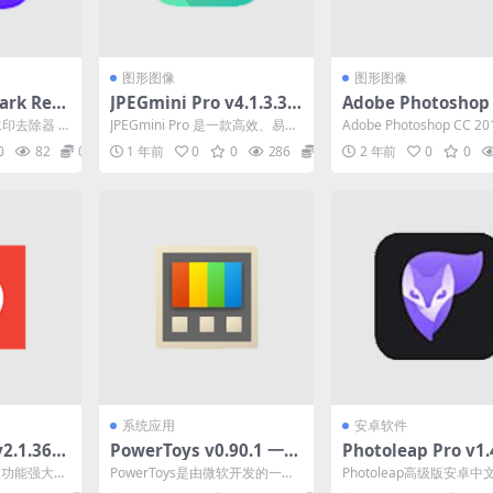
图形图像
图形图像
mark Rem
JPEGmini Pro v4.1.3.3
Adobe Photoshop
图片AI去水
激活版(JPG图片无损压缩
（图像编辑软件）201
印去除器 Kl
JPEGmini Pro 是一款高效、易用
Adobe Photoshop CC 
工具)
0.0.2 中文破解便携
轻松去除...
的图像压缩工具，它能帮助您在
于处理光栅图形的程序的
0
82
0
1 年前
0
0
286
0
2 年前
0
0
保持图像质...
本。...
系统应用
安卓软件
2.1.36.0
PowerToys v0.90.1 一款
Photoleap Pro v1.
款功能强大
免费实用工具集
or Android AI梦
是一款功能强大的
PowerToys是由微软开发的一款
Photoleap高级版安卓中
幕录制软
器 高级版
软件。它提
免费实用工具集，旨在提高Wind
供了快速且高效的照片编