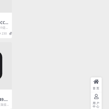
 CC
9 2
2019是用
式版
新版
230
0
首页
49.0 f
用户
境生成
文版提
中心
辑功