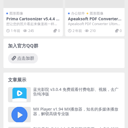
图形图像
办公软件
图形图像
Prima Cartoonizer v5.4.4 图
Apeaksoft PDF Converter
片转卡通效果软件激活版
Ultimate(PDF转换器) v1.0.1
想让您的照片看起来像漫画一样生
Apeaksoft PDF Converter Ultimat
8 破解版
动吗？Prima Cartoonizer 就是您
e 是一款PDF文...
1 年前
245
0
2 年前
210
0
所...
加入官方QQ群
点击加群
文章展示
蓝光影院 v3.0.4 免费观看付费电影、视频，去广
告纯净版
MX Player v1.94 MX播放器，知名的多媒体播放
器，解锁高级专业版