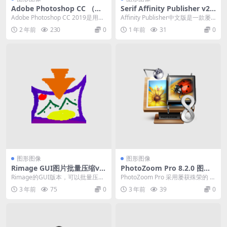
Adobe Photoshop CC （图
Serif Affinity Publisher v2.
像编辑软件）2019 20.0.2 中
6.2.3228 一款电脑桌面排版软
Adobe Photoshop CC 2019是用于
Affinity Publisher中文版是一款屡
文破解便携式版
件
处理光栅图形的程序的新版本。...
获殊荣的电脑桌面排版软件,可以...
2 年前
230
0
1 年前
31
0
图形图像
图形图像
Rimage GUI图片批量压缩v1.
PhotoZoom Pro 8.2.0 图片
6.1.49
无损放大工具绿色版
Rimage的GUI版本，可以批量压缩
PhotoZoom Pro 采用屡获殊荣的 B
图片而不影响外观。 压缩后图片尺
enVista S-Spline ...
3 年前
75
0
3 年前
39
0
寸疯狂缩小...