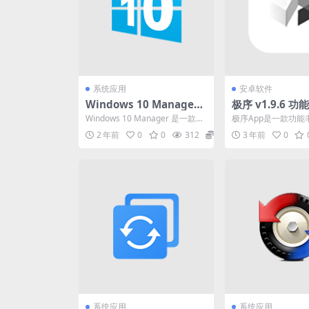
系统应用
安卓软件
Windows 10 Manager
极序 v1.9.6 
(电脑优化清理)v3.9.3 / v
功能手机工具箱
Windows 10 Manager 是一款一
极序App是一款功能
2.0.4 中文破解便携式版
新，解锁会员版
体电脑化优清理软件。是 Wind
系统工具软件，提供
2 年前
0
0
312
0
3 年前
0
o...
功能，如计算器、图片压
系统应用
系统应用