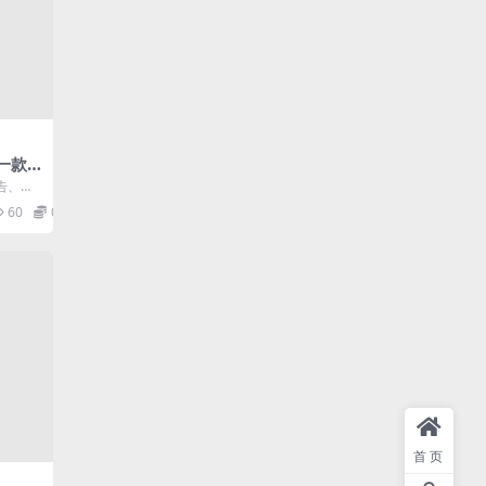
 一款
安装
广告、绿
色便携
，拥有
60
0
首页