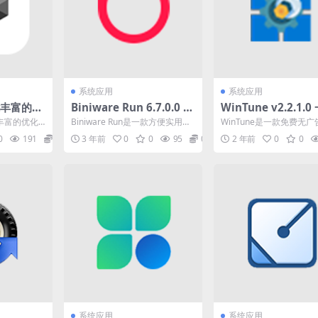
系统应用
系统应用
功能丰富的多
Biniware Run 6.7.0.0 一
WinTune v2.2.1.0
，去更
款方便实用的应用程序启
免费无广告、绿色免
丰富的优化
Biniware Run是一款方便实用的
WinTune是一款免费无
动器和管理工具
的系统优化软件 绿
了多种实用
应用程序启动器和管理工具。它
色免安装的系统优化软件
0
191
0
3 年前
0
0
95
0
2 年前
0
0
...
可以帮助用户...
系统优化、隐私优化...
版
系统应用
系统应用