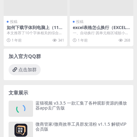
投稿
投稿
如何下载字体到电脑上（11个
excel表格怎么换行（EXCEL
字体下载网站推荐）
三种换行技巧）
本文推荐了10个字体相关的综合类
一、自动换行 因单元格区域较小，
网站，在浏览文章前，强烈推荐优
如果单元格中输入过多文字就会造
1 年前
341
1 年前
268
设网的字体导航，集...
成内容显示不完整，...
加入官方QQ群
点击加群
文章展示
蓝猫视频 v3.3.5 一款汇集了各种观影资源的播放
器app去广告版
微商管家/微商效率工具群发清粉 v1.1.5 解锁VIP
会员版