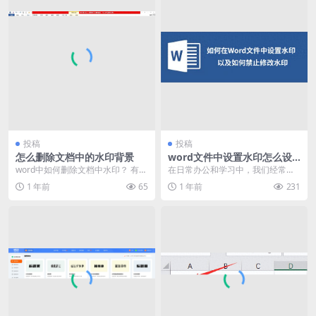
投稿
投稿
怎么删除文档中的水印背景
word文件中设置水印怎么设
置（word文档添加水印方法
word中如何删除文档中水印？ 有一
在日常办公和学习中，我们经常需
分享）
种方法不仅能删除也能修改水印。 ·
要在Word文档中设置水印，以保护
1 年前
65
1 年前
231
首先要知道...
文件的版权或标明...