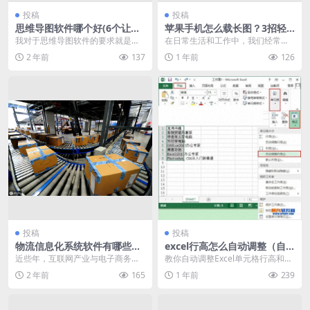
投稿
投稿
思维导图软件哪个好(6个让人
苹果手机怎么载长图？3招轻
相见恨晚的思维导图软件分享)
松搞定长图截取
我对于思维导图软件的要求就是：
在日常生活和工作中，我们经常会
不“油”：做的时候好好的，结果一导
遇到需要长截屏的情况，无论是记
2 年前
137
1 年前
126
出，“呕”，结...
录长聊天记录、保存网...
投稿
投稿
物流信息化系统软件有哪些
excel行高怎么自动调整（自
（物流系统软件介绍）
动调整Excel单元格行高和列
近些年，互联网产业与电子商务平
教你自动调整Excel单元格行高和列
宽教程）
台的迅速崛起直接带动了作为支持
宽 有没有觉得Excel单元格比较窄，
2 年前
165
1 年前
239
产业的物流行业快速发...
写的文...