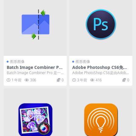
图形图像
图形图像
Batch Image Combiner Pro
Adobe Photoshop CS6免费
(图像合成拼接) v1.3.0.4 中文
安装版
Batch Image Combiner Pro 是一
Adobe PhotoShop CS6是由Adobe
破解便携式版
种帮助你将多张图像合并为一...
公司开发的一款功能十分强大的...
1 年前
306
0
3 年前
416
0