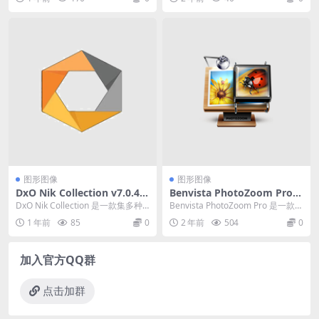
颜色选择...
图形图像
图形图像
DxO Nik Collection v7.0.40
Benvista PhotoZoom Pro
1（图像处理创意插件）
(图像无损放大) v9.0.2 中文破
DxO Nik Collection 是一款集多种
Benvista PhotoZoom Pro 是一款图
解便携式版
图像处理功能于一身的强大插件
像无损放大软件、该软件是放...
1 年前
85
0
2 年前
504
0
套...
加入官方QQ群
点击加群