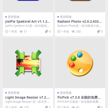
图形图像
图形图像
JixiPix Spektrel Art v1.1.20
Radiant Photo v2.0.2.633一
图片锐化处理软件激活版
款功能强大的照片编辑软件
JixiPix Spektrel Art是一款功能强大
Radiant Photo是一款功能强大的照
的图像锐化工具，为用户提供...
片编辑软件。它提供了许多工具和
1 年前
51
0
1 年前
292
0
特效，...
图形图像
图形图像
Light Image Resizer v7.2.0.
PicPick v7.3.0 全能的免费截
82 批量调整图像大小工具中文
图工具，屏幕截图、图片编辑
Light Image Resizer 是一款非常简
PicPick中文版是一款全能的免费截
便携版
等，中文破解绿色版
单且功能强大的小程序，只需几...
图工具,包含屏幕截图,图片编辑器,
1 年前
170
0
2 年前
40
0