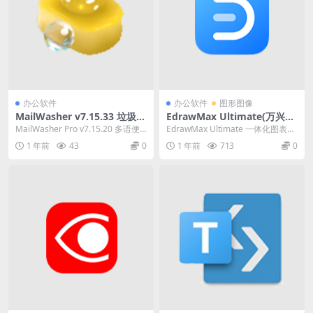
办公软件
办公软件
图形图像
MailWasher v7.15.33 垃圾邮
EdrawMax Ultimate(万兴亿
件过滤软件多语便携版
图图示) v14.1.5 中文破解版
MailWasher Pro v7.15.20 多语便
EdrawMax Ultimate 一体化图表软
携版是一款高效的电子邮件过...
件。获得市场上最强大、最专业的
1 年前
43
0
1 年前
713
0
图...