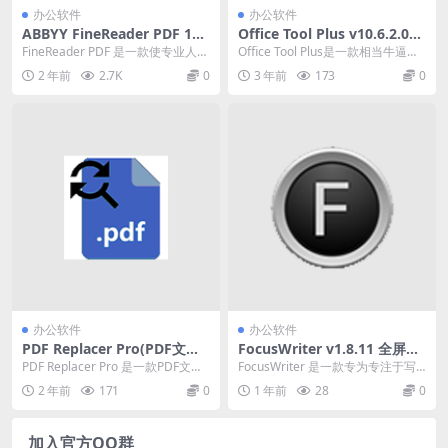
办公软件
办公软件
ABBYY FineReader PDF 16.
Office Tool Plus v10.6.2.0
0.14.7295 中文破解版
(Office安装激活一条龙工具)
FineReader PDF 是一款使专业人士
Office Tool Plus是一款相当牛逼的
能够最大限度地提高数字工作场所
Office安装工具，并且安装完...
2 年前
2.7K
0
3 年前
173
0
的效...
办公软件
办公软件
PDF Replacer Pro(PDF文本
FocusWriter v1.8.11 全屏文
替换) v1.8.9 中文破解版
字处理软件中文绿色版
PDF Replacer Pro 是一款PDF文本
FocusWriter 是一款专为专注于写
替换软件。使用该软件您可以轻
作而设计的全屏文字处理软件，旨
2 年前
171
0
1 年前
28
0
松...
在通过提...
加入官方QQ群