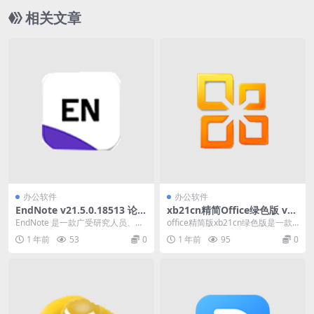
相关文章
办公软件
办公软件
EndNote v21.5.0.18513 论文
xb21cn精简Office绿色版 v20
文献管理软件激活版
250314
EndNote 是一款广受研究人员、学
office精简版xb21cn绿色版是一款
生和图书管理员喜爱的文献管理软
非常给力的微软Office办公软件的
1 年前
53
0
1 年前
95
0
件。它不仅支...
免...