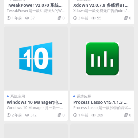
TweakPower v2.070 系统优
Xdown v2.0.7.8 多线程BT种
化工具中文绿色版
子下载 绿色版 URL/FTP/torr
TweakPower是一款功能强大的Win
Xdown是一款免费无广告的idm / to
ent
dows系统优化工具，它可以帮助用
rrent 合成体，不仅能下载种子，...
1 年前
37
0
3 年前
55
0
户优...
系统应用
系统应用
Windows 10 Manager(电脑
Process Lasso v15.1.1.3 一
优化清理)v3.9.3 / v2.0.4 中文
款独特的调试进程级别的系统
Windows 10 Manager 是一款一体
Process Lasso 是一款独特的调试
破解便携式版
优化工具
电脑化优清理软件。是 Windo...
进程级别的系统优化工具，主要功
2 年前
312
0
1 年前
289
0
能是基...