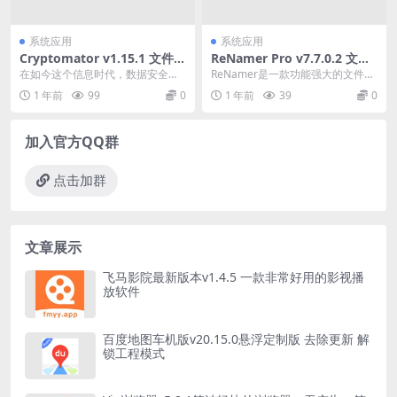
系统应用
系统应用
Cryptomator v1.15.1 文件加
ReNamer Pro v7.7.0.2 文件
密软件免费开源版
重命名工具中文绿色版
在如今这个信息时代，数据安全至
ReNamer是一款功能强大的文件重
关重要。Cryptomator 是一款开源
命名工具，它可以帮助用户快速方
1 年前
99
0
1 年前
39
0
的文件加...
便地批量重命名...
加入官方QQ群
点击加群
文章展示
飞马影院最新版本v1.4.5 一款非常好用的影视播
放软件
百度地图车机版v20.15.0悬浮定制版 去除更新 解
锁工程模式