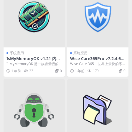
系统应用
系统应用
IsMyMemoryOK v1.21 内存
Wise Care365Pro v7.2.4.697
检测工具中文绿色版
系统优化清理工具多语便携版
IsMyMemoryOK 是一款轻量级的
Wise Care 365 – 世界上最快的系
下载
内存检测工具，专为帮助用户检测
统优化软件！它具有电脑体检、系
1 年前
23
0
1 年前
179
0
和诊断计算...
统清...