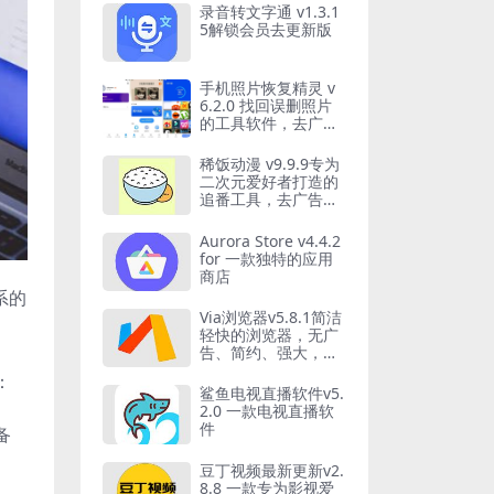
录音转文字通 v1.3.1
5解锁会员去更新版
手机照片恢复精灵 v
6.2.0 找回误删照片
的工具软件，去广告
解锁高级版
稀饭动漫 v9.9.9专为
二次元爱好者打造的
追番工具，去广告纯
净版
Aurora Store v4.4.2
for 一款独特的应用
商店
系的
Via浏览器v5.8.1简洁
轻快的浏览器，无广
告、简约、强大，支
持调用IDM
：
鲨鱼电视直播软件v5.
2.0 一款电视直播软
件
备
豆丁视频最新更新v2.
8.8 一款专为影视爱