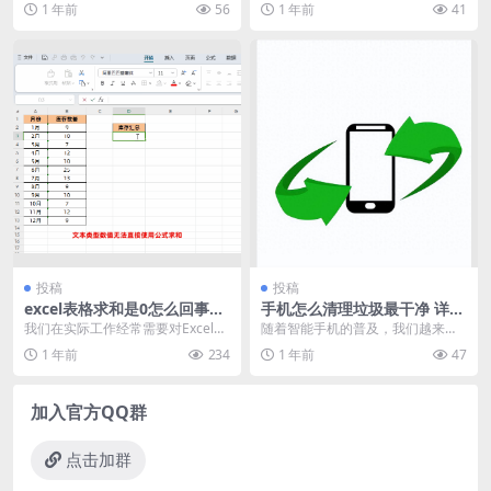
1 年前
56
1 年前
41
他两种方法，今天再...
片演示的。把...
投稿
投稿
excel表格求和是0怎么回事？
手机怎么清理垃圾最干净 详细
（原因及解决方法分享）
教程来了
我们在实际工作经常需要对Excel数
随着智能手机的普及，我们越来越
据进行求和计算，但是，有些新手
依赖手机来完成日常生活中的各种
1 年前
234
1 年前
47
小伙伴会遇到在...
任务。然而，在使用手...
加入官方QQ群
点击加群