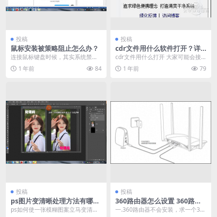
投稿
投稿
鼠标安装被策略阻止怎么办？
cdr文件用什么软件打开？详
细介绍
连接鼠标键盘时候，其实系统禁止
cdr文件用什么打开 大家可能会接
安装设备，要联系管理员，能不能
触到cdr这种格式的文件，这种文件
1 年前
84
1 年前
79
帮帮我？问了个问题，...
是平面设计常...
投稿
投稿
ps图片变清晰处理方法有哪
360路由器怎么设置 360路由
些?
器设置上网教程
ps如何使一张模糊图案立马变清
一.360路由器不会安装，求一个36
晰？ 瞬间变清晰，当然原因讲了其
0路由器的安装步骤教程，最好有图