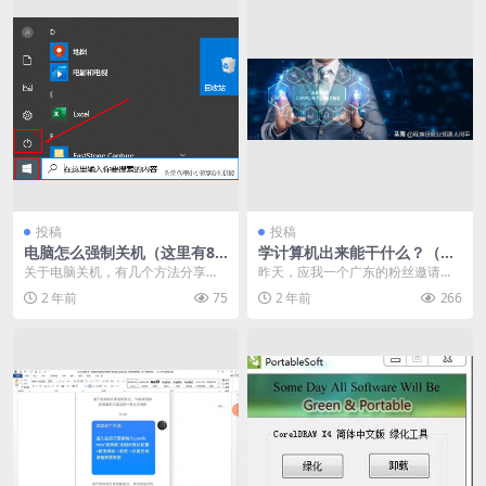
投稿
投稿
电脑怎么强制关机（这里有8
学计算机出来能干什么？（计
个方法分享给大家）
算机专业如何就业）
关于电脑关机，有几个方法分享给
昨天，应我一个广东的粉丝邀请，
大家！ 一、开始-关机。 大部分人
和他通电话了！这个粉丝告诉我，
2 年前
75
2 年前
266
的做法，也是最简...
他知道计算机行业，工...