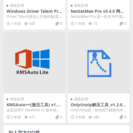
系统应用
系统应用
Windows Driver Talent Pro
NetSetMan Pro v5.4.0 网络
（驱动人生v8.1.11.60 单文件
切换工具激活版下载
Driver Talent(驱动人生海外版)是一
NetSetMan Pro 是一款专为PC电脑
绿色破解版）
款专业的驱动更新软件,功能包括:...
打造的网络设置管理工具，支持Wi
1 年前
647
0
1 年前
72
0
n...
系统应用
系统应用
KMSAuto++(激活工具) v1.9.
OnlyUnzip解压工具_v1.2.0
9 免费版
一款纯用于跑密码本的解压工
这是适用于 Windows VL 版本操作
OnlyUnzip是一款纯用于跑密码本
具便携版
系统的 KMS 激活器：Vista、7...
的解压工具，类似于UZIP，解压功
2 年前
411
0
3 年前
383
0
能基于7...
加入官方QQ群