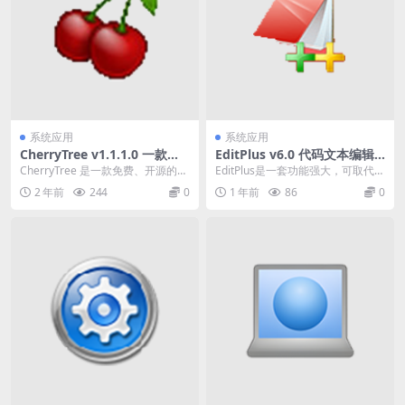
系统应用
系统应用
CherryTree v1.1.1.0 一款免
EditPlus v6.0 代码文本编辑
费、开源的笔记管理软件
器烈火汉化版
CherryTree 是一款免费、开源的笔
EditPlus是一套功能强大，可取代记
记管理软件，可以用于组织、编辑
事本的文字编辑器，拥有无限制的
2 年前
244
0
1 年前
86
0
和管理各...
Undo...