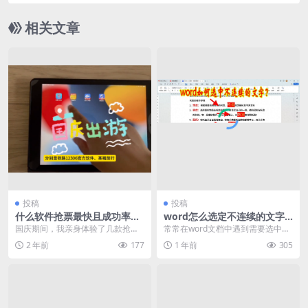
法）
相关文章
投稿
投稿
什么软件抢票最快且成功率高
word怎么选定不连续的文字
亲测好用的抢票软件推荐
（word多选文字的方法分
国庆期间，我亲身体验了几款抢票
常常在word文档中遇到需要选中不
享）
软件，包括铁路幺二三零六官方软
连续的文字，以便于统一快速调整
2 年前
177
1 年前
305
件、某猪旅行、某行火...
格式、设置样式，...