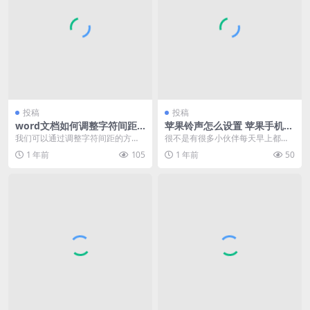
投稿
投稿
word文档如何调整字符间距
苹果铃声怎么设置 苹果手机设
大小（word中调整字符间距
置闹钟铃声方法
我们可以通过调整字符间距的方法
很不是有很多小伙伴每天早上都被
方法）
来调整word文档文字紧密与稀疏的
苹果手机刺耳的“雷达”闹钟铃声给吵
1 年前
105
1 年前
50
程度。通过加宽间...
醒呢？想要更换一...