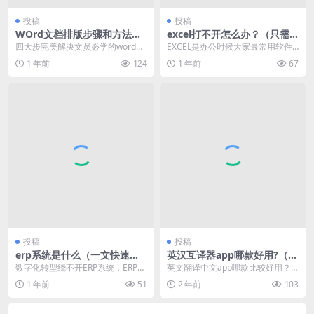
投稿
投稿
WOrd文档排版步骤和方法分
excel打不开怎么办？（只需6
享
步，立马解决）
四大步完美解决文员必学的word文
EXCEL是办公时候大家最常用软件
档排版。只要学会这四大步，一般
之一了，那有时候可能出现打不开
1 年前
124
1 年前
67
的word排版问...
是什么情况呢？ ...
投稿
投稿
erp系统是什么（一文快速读
英汉互译器app哪款好用?（英
懂ERP系统）
文翻译中文app推荐）
数字化转型绕不开ERP系统，ERP系
英文翻译中文app哪款比较好用？
统是什么？能够帮助企业做些什
下面这三个app一定不能错过，里
1 年前
51
2 年前
103
么？解决什么问题...
面有海量的词汇可...