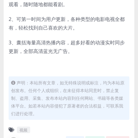
观看，随时随地都能看剧。
2、可第一时间为用户更新，各种类型的电影电视全都
有，轻松找到自己喜欢的大片。
3、囊括海量高清热播内容，超多好看的动漫实时同步
更新，全部高清蓝光无广告。
声明：本站所有文章，如无特殊说明或标注，均为本站原
创发布。任何个人或组织，在未征得本站同意时，禁止复
制、盗用、采集、发布本站内容到任何网站、书籍等各类媒
体平台。如若本站内容侵犯了原著者的合法权益，可联系我
们进行处理。
视频