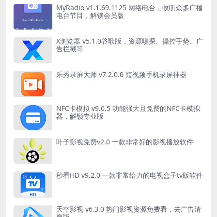
MyRadio v1.1.69.1125 网络电台，收听众多广播
电台节目，解锁会员版
X浏览器 v5.1.0谷歌版，资源嗅探、操控手势、广
告拦截等
乐秀录屏大师 v7.2.0.0 短视频手机录屏神器
NFC卡模拟 v9.0.5 功能强大且免费的NFC卡模拟
器，解锁专业版
叶子影视免费v2.0 一款非常好的影视播放软件
秒看HD v9.2.0 一款非常给力的电视盒子tv版软件
天空影视 v6.3.0 热门影视资源免费看，去广告清
爽版