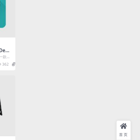
Devi
设备信息
 是一款安
持一键
362
0
首页