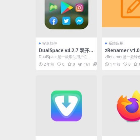
安卓软件
系统应用
DualSpace v4.2.7 双开
zRenamer v1.
空间，轻松使用多个社交
命名工具中文绿
DualSpace是一款帮助用户在同
zRenamer是一款
网络帐户，解锁专业版
一台Android设备上轻松使用多
巧实用的高效批量重
2 年前
0
0
161
0
1 年前
0
个社交网络...
它支持拖拽、右键操..