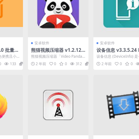
安卓软件
安卓软件
0.0 批量重
熊猫视频压缩器 v1.2.12
设备信息 v3.3.5.24 
色版
Video Panda Compres
ceInfo 一款安卓
绿色便携且小
熊猫视频压缩器「Video Panda
设备信息 (DeviceInfo)
s，解锁高级版
查询软件
命名工具。
Compress Premium」由「照...
卓设备信息查询软件。支
0
133
0
2 年前
0
0
312
0
2 年前
0
0
.
查询安卓...